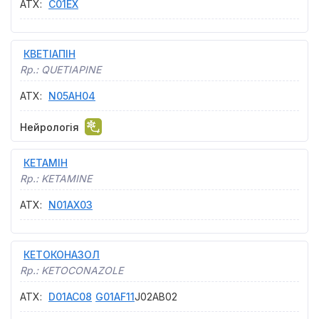
АТХ
:
C01EX
КВЕТІАПІН
Rp.:
QUETIAPINE
АТХ
:
N05AH04
Нейрологія
КЕТАМІН
Rp.:
KETAMINE
АТХ
:
N01AX03
КЕТОКОНАЗОЛ
Rp.:
KETOCONAZOLE
АТХ
:
D01AC08
G01AF11
J02AB02