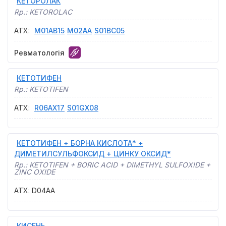
КЕТОРОЛАК
Rp.:
KETOROLAC
АТХ
:
M01AB15
M02AA
S01BC05
Ревматологія
КЕТОТИФЕН
Rp.:
KETOTIFEN
АТХ
:
R06AX17
S01GX08
КЕТОТИФЕН + БОРНА КИСЛОТА* +
ДИМЕТИЛСУЛЬФОКСИД + ЦИНКУ ОКСИД*
Rp.:
KETOTIFEN + BORIC ACID + DIMETHYL SULFOXIDE +
ZINC OXIDE
АТХ
:
D04AA
КИСЕНЬ