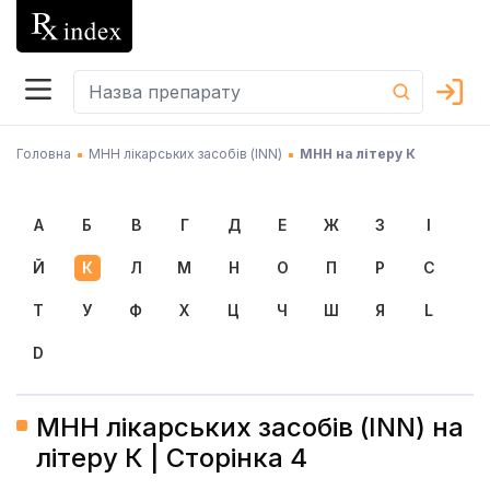
Головна
МНН лікарських засобів (INN)
МНН на літеру К
А
Б
В
Г
Д
Е
Ж
З
І
Й
К
Л
М
Н
О
П
Р
С
Т
У
Ф
Х
Ц
Ч
Ш
Я
L
D
МНН лікарських засобів (INN) на
літеру К | Сторінка 4