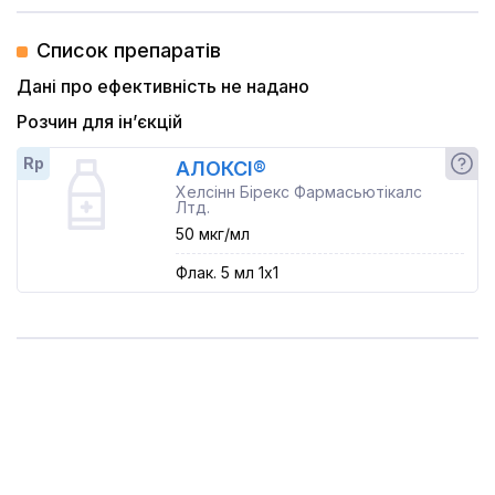
Список препаратів
Дані про ефективність не надано
Розчин для ін’єкцій
Rp
АЛОКСІ®
Хелсінн Бірекс Фармасьютікалс
Лтд.
50 мкг/мл
Флак. 5 мл 1x1