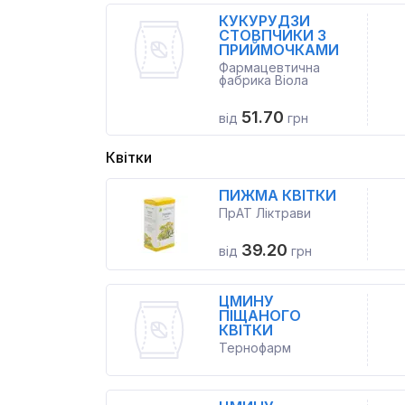
КУКУРУДЗИ
СТОВПЧИКИ З
ПРИЙМОЧКАМИ
Фармацевтична
фабрика Віола
51.70
від
грн
Квітки
ПИЖМА КВІТКИ
ПрАТ Ліктрави
39.20
від
грн
ЦМИНУ
ПІЩАНОГО
КВІТКИ
Тернофарм