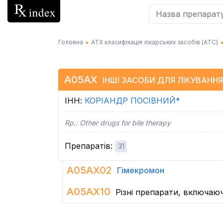
Головна
АТХ класифікація лікарських засобів (АТC)
A05AX
ІНШІ ЗАСОБИ ДЛЯ ЛІКУВАН
ІНН
:
КОРІАНДР ПОСІВНИЙ*
Rp.:
Other drugs for bile therapy
Препаратів
:
31
A05AX02
Гімекромон
A05AX10
Різні препарати, включаюч