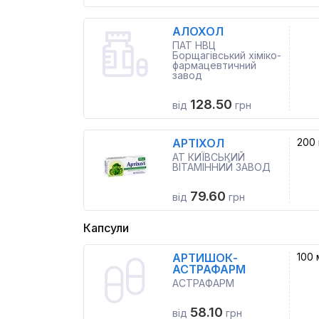
АЛОХОЛ
ПАТ НВЦ
Борщагівський хіміко-
фармацевтичний
завод
128.50
від
грн
АРТІХОЛ
200 
АТ КИЇВСЬКИЙ
ВІТАМІННИЙ ЗАВОД
79.60
від
грн
Капсули
АРТИШОК-
100 
АСТРАФАРМ
АСТРАФАРМ
58.10
від
грн