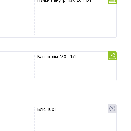
Пачки з внутр. пак. 20 г 1x1
Бан. полім. 130 г 1x1
Бліс. 10x1