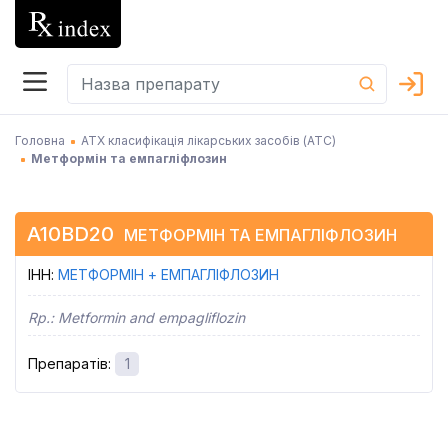
Головна
АТХ класифікація лікарських засобів (АТC)
Метформін та емпагліфлозин
A10BD20
МЕТФОРМІН ТА ЕМПАГЛІФЛОЗИН
ІНН
:
МЕТФОРМІН + ЕМПАГЛІФЛОЗИН
Rp.:
Metformin and empagliflozin
Препаратів
:
1