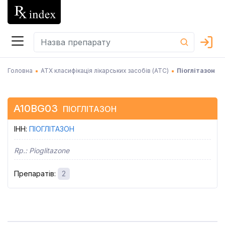
Головна
АТХ класифікація лікарських засобів (АТC)
Піоглітазон
A10BG03
ПІОГЛІТАЗОН
ІНН
:
ПІОГЛІТАЗОН
Rp.:
Pioglitazone
Препаратів
:
2