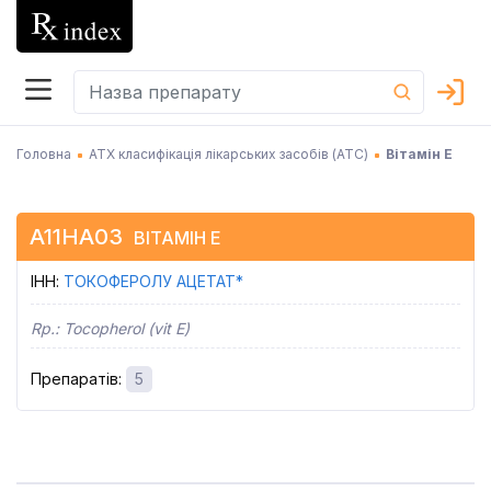
Головна
АТХ класифікація лікарських засобів (АТC)
Вітамін Е
A11HA03
ВІТАМІН Е
ІНН
:
ТОКОФЕРОЛУ АЦЕТАТ*
Rp.:
Tocopherol (vit E)
Препаратів
:
5