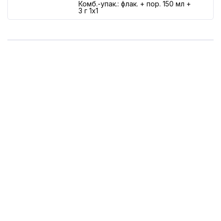
Комб.-упак.: флак. + пор. 150 мл +
3 г 1x1