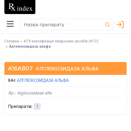
Головна
АТХ класифікація лікарських засобів (АТC)
Алглюкозидаза альфа
A16AB07
АЛГЛЮКОЗИДАЗА АЛЬФА
ІНН
:
АЛГЛЮКОЗИДАЗА АЛЬФА
Rp.:
Alglucosidase alfa
Препаратів
:
1