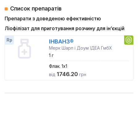
Список препаратів
Препарати з доведеною ефективністю
Ліофілізат для приготування розчину для ін’єкцій
Rp
ІНВАНЗ®
Мерк Шарп і Доум ІДЕА ГмбХ
1 г
Флак. 1x1
1746.20
від
грн