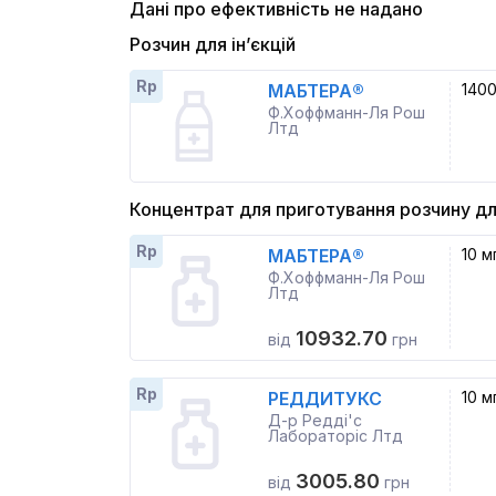
Дані про ефективність не надано
Розчин для ін’єкцій
Rp
МАБТЕРА®
1400
Ф.Хоффманн-Ля Рош
Лтд
Концентрат для приготування розчину дл
Rp
МАБТЕРА®
10 м
Ф.Хоффманн-Ля Рош
Лтд
10932.70
від
грн
Rp
РЕДДИТУКС
10 м
Д-р Редді'с
Лабораторіс Лтд
3005.80
від
грн