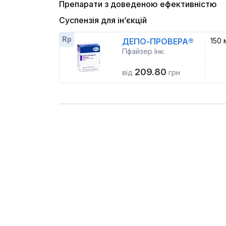
Препарати з доведеною ефективністю
Суспензія для ін’єкцій
Rp
ДЕПО-ПРОВЕРА®
150 
Пфайзер Інк.
209.80
від
грн