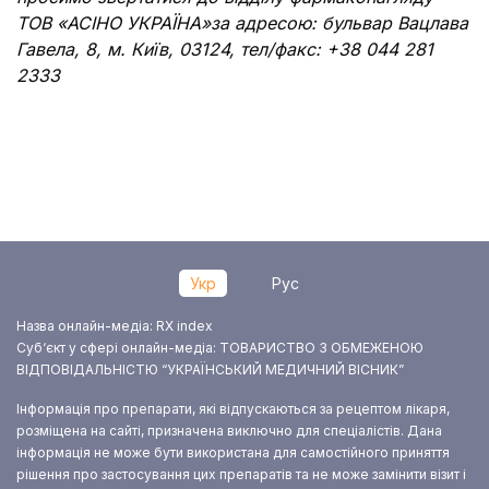
ТОВ «АСІНО УКРАЇНА»
за адресою: бульвар Вацлава
Гавела, 8, м. Київ, 03124, тел/факс: +38 044 281
2333
Укр
Рус
Назва онлайн-медіа: RX index
Суб‘єкт у сфері онлайн-медіа: ТОВАРИСТВО З ОБМЕЖЕНОЮ
ВІДПОВІДАЛЬНІСТЮ “УКРАЇНСЬКИЙ МЕДИЧНИЙ ВІСНИК”
Інформація про препарати, які відпускаються за рецептом лікаря,
розміщена на сайті, призначена виключно для спеціалістів. Дана
інформація не може бути використана для самостійного приняття
рішення про застосування цих препаратів та не може замінити візит і