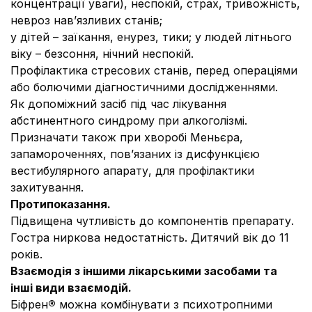
концентрації уваги), неспокій, страх, тривожність,
невроз нав’язливих станів;
у дітей – заїкання, енурез, тики; у людей літнього
віку – безсоння, нічний неспокій.
Профілактика стресових станів, перед операціями
або болючими діагностичними дослідженнями.
Як допоміжний засіб під час лікування
абстинентного синдрому при алкоголізмі.
Призначати також при хворобі Меньєра,
запамороченнях, пов’язаних із дисфункцією
вестибулярного апарату, для профілактики
захитування.
Протипоказання.
Підвищена чутливість до компонентів препарату.
Гостра ниркова недостатність. Дитячий вік до 11
років.
Взаємодія з іншими лікарськими засобами та
інші види взаємодій.
Біфрен
®
можна комбінувати з психотропними