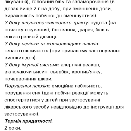
лікування), головний біль та запаморочення (в
дозах вище 2 г на добу, при зменшенні дози,
вираженість побічної дії зменшується).
З боку шлунково-кишкового тракту
: нудота (на
початку лікування), блювання, діарея, біль в
епігастральній ділянці.
З боку печінки та жовчовивідних шляхів
:
гепатотоксичність (при тривалому застосуванні
високих доз).
З боку імунної системи
: алергічні реакції,
включаючи висип, свербіж, кропив’янку,
почервоніння шкіри.
Порушення психіки
: емоційна лабільність,
порушення сну (дані побічні реакції можуть
спостерігатися у дітей при застосуванні
лікарського засобу невідповідно до інструкції для
застосування).
Термін придатності.
2 роки.