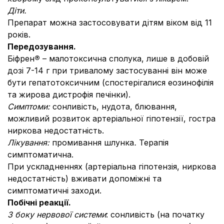
Діти.
Препарат можна застосовувати дітям віком від 11
років.
Передозування.
Біфрен
®
– малотоксична сполука, лише в добовій
дозі 7-14 г при тривалому застосуванні він може
бути гепатотоксичним (спостерігалися еозинофілія
та жирова дистрофія печінки).
Симптоми:
сонливість, нудота, блювання,
можливий розвиток артеріальної гіпотензії, гостра
ниркова недостатність.
Лікування:
промивання шлунка
.
Терапія
симптоматична.
При ускладненнях (артеріальна гіпотензія, ниркова
недостатність) вживати допоміжні та
симптоматичні заходи.
Побічні реакції.
З боку нервової системи
: сонливість (на початку