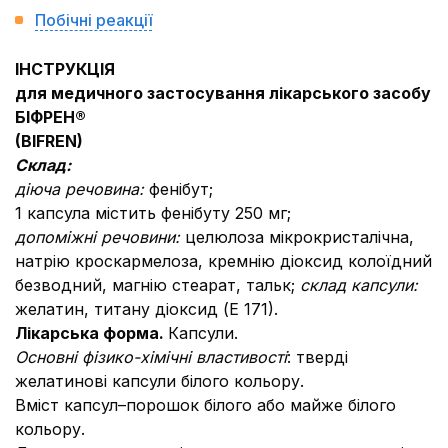
Побічні реакції
ІНСТРУКЦІЯ
для медичного застосування лікарського засобу
БІФРЕН
®
(
BI
F
R
EN)
Склад:
діюча речовина:
фенібут;
1 капсула містить фенібуту 250 мг;
допоміжні речовини:
целюлоза мікрокристалічна,
натрію кроскармелоза, кремнію діоксид колоїдний
безводний, магнію стеарат, тальк;
склад капсули:
желатин, титану діоксид (Е 171).
Лікарська форма.
Капсули.
Основні фізико-хімічні властивості
: тверді
желатинові капсули білого кольору.
Вміст капсул–порошок білого або майже білого
кольору.