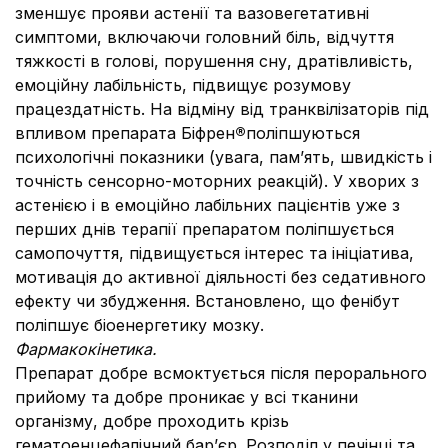
зменшує прояви астенії та вазовегетативні
симптоми, включаючи головний біль, відчуття
тяжкості в голові, порушення сну, дратівливість,
емоційну лабільність, підвищує розумову
працездатність. На відміну від транквілізаторів під
впливом препарата Біфрен
®
поліпшуються
психологічні показники (увага, пам’ять, швидкість і
точність сенсорно-моторних реакцій). У хворих з
астенією і в емоційно лабільних пацієнтів уже з
перших днів терапії препаратом поліпшується
самопочуття, підвищується інтерес та ініціатива,
мотивація до активної діяльності без седативного
ефекту чи збудження. Встановлено, що фенібут
поліпшує біоенергетику мозку.
Фармакокінетика.
Препарат добре всмоктується після перорального
прийому та добре проникає у всі тканини
організму, добре проходить крізь
гематоенцефалічний бар’єр. Розподіл у печінці та