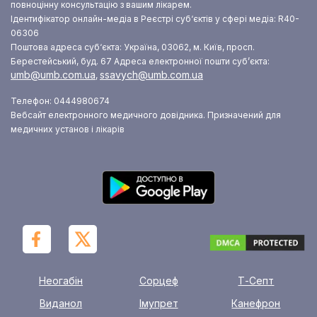
повноцінну консультацію з вашим лікарем.
Ідентифікатор онлайн-медіа в Реєстрі суб‘єктів у сфері медіа: R40-
06306
Поштова адреса суб‘єкта: Україна, 03062, м. Київ, просп.
Берестейський, буд. 67
Адреса електронної пошти суб’єкта:
umb@umb.com.ua
ssavych@umb.com.ua
,
Телефон: 0444980674
Вебсайт електронного медичного довідника. Призначений для
медичних установ і лікарів
Неогабін
Сорцеф
Т-Септ
Виданол
Імупрет
Канефрон