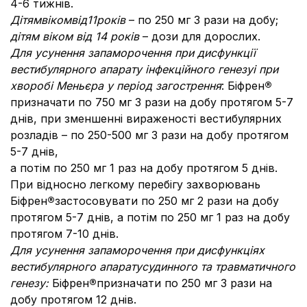
4-6 тижнів.
Дітям
віком
від
11
років
– по 250 мг 3 рази на добу;
дітям віком від 14 років
– дози для дорослих.
Для усунення запаморочення при дисфункції
вестибулярного апарату інфекційного генезу
і при
хворобі Меньєра у період загострення
: Біфрен
®
призначати по 750 мг 3 рази на добу протягом 5-7
днів, при зменшенні вираженості вестибулярних
розладів – по 250-500 мг 3 рази на добу протягом
5-7 днів,
а потім по 250 мг 1 раз на добу протягом 5 днів.
При відносно легкому перебігу захворювань
Біфрен
®
застосовувати по 250 мг 2 рази на добу
протягом 5-7 днів, а потім по 250 мг 1 раз на добу
протягом 7-10 днів.
Для усунення запаморочення при дисфункціях
вестибулярного апарату
судинного та травматичного
генезу:
Біфрен
®
призначати по 250 мг 3 рази на
добу протягом 12 днів.