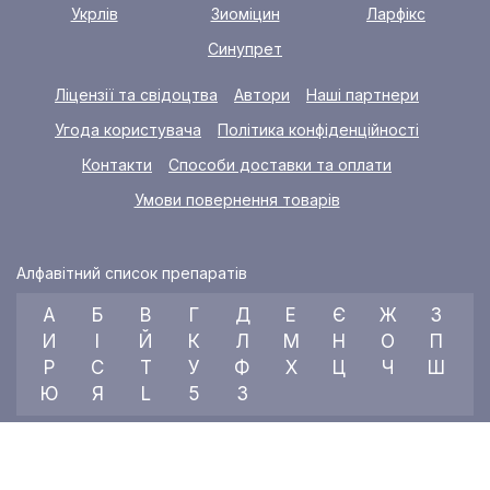
Укрлів
Зиоміцин
Ларфікс
Синупрет
Ліцензії та свідоцтва
Автори
Наші партнери
Угода користувача
Політика конфіденційності
Контакти
Способи доставки та оплати
Умови повернення товарів
Алфавітний список препаратів
А
Б
В
Г
Д
Е
Є
Ж
З
И
І
Й
К
Л
М
Н
О
П
Р
С
Т
У
Ф
Х
Ц
Ч
Ш
Ю
Я
L
5
3
© 2026 RX index, ТОВ «УКРАЇНСЬКИЙ МЕДИЧНИЙ ВІСНИК»
Всі права захищені.