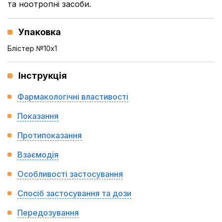
та ноотропні засоби.
Упаковка
Блістер №10x1
Інструкція
Фармакологічні властивості
Показання
Протипоказання
Взаємодія
Особливості застосування
Спосіб застосування та дози
Передозування