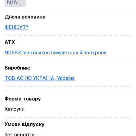
N/A
Діюча речовина
ФЕНІБУТ*
ATX
N06BX Інші психостимулятори й ноотропи
Виробник
:
ТОВ АСІНО УКРАЇНА
,
Україна
Форма товару
Капсули
Умови відпуску
без рецепту