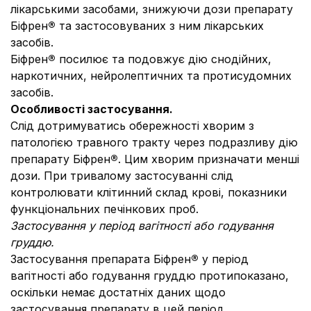
лікарськими засобами, знижуючи дози препарату
Біфрен
®
та застосовуваних з ним лікарських
засобів.
Біфрен
®
посилює та подовжує дію снодійних,
наркотичних, нейролептичних та протисудомних
засобів.
Особливості застосування.
Слід дотримуватись обережності хворим з
патологією травного тракту через подразливу дію
препарату Біфрен
®
. Цим хворим призначати менші
дози. При тривалому застосуванні слід
контролювати клітинний склад крові, показники
функціональних печінкових проб.
Застосування у період вагітності або годування
груддю.
Застосування препарата Біфрен
®
у період
вагітності або годування груддю протипоказано,
оскільки немає достатніх даних щодо
застосування препарату в цей період.