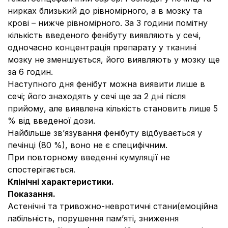
нирках близький до рівномірного, а в мозку та
крові – нижче рівномірного. За 3 години помітну
кількість введеного фенібуту виявляють у сечі,
одночасно концентрація препарату у тканині
мозку не зменшується, його виявляють у мозку ще
за 6 годин.
Наступного дня фенібут можна виявити лише в
сечі; його знаходять у сечі ще за 2 дні після
прийому, але виявлена кількість становить лише 5
% від введеної дози.
Найбільше зв’язування фенібуту відбувається у
печінці (80 %), воно не є специфічним.
При повторному введенні кумуляції не
спостерігається.
Клінічні характеристики.
Показання.
Астенічні та тривожно-невротичні стани(емоційна
лабільність, порушення пам’яті, зниження