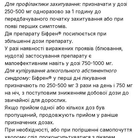
Для профілактики захитування:
призначати у дозі
250-500 мг одноразово за 1 годину до
передбачуваного початку захитування або при
появі перших симптомів.
Дія препарату Біфрен
®
посилюється при
збільшенні дози препарату.
У разі наявності виражених проявів (блювання,
нудота) застосування препарату є
малоефективним навіть у дозі 750-1000 мг.
Для купірування алкогольного абстинентного
синдрому:
Біфрен
®
у перші дні лікування
призначають по 250-500 мг 3 рази на день і 750 мг
на ніч, з поступовим зниженням добової дози до
звичайної для дорослих.
Якщо прийом одної або кількох доз був
пропущений, продовжують прийом у раніше
призначених дозах.
При необхідності, або при погіршенні самопочуття
хворому слід проконсультуватися з лікарем.