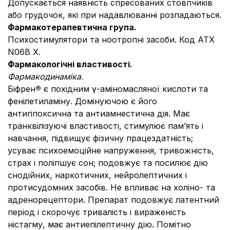
Допускається наявність спресованих стовпчиків
або грудочок, які при надавлюванні розпадаються.
Фармакотерапевтична група.
Психостимулятори та ноотропні засоби. Код АТХ
N06B X.
Фармакологічні властивості.
Фармакодинаміка.
Біфрен
®
є похідним γ-аміномасляної кислоти та
фенілетиламіну. Домінуючою є його
антигіпоксична та антиамнестична дія. Має
транквілізуючі властивості, стимулює пам’ять і
навчання, підвищує фізичну працездатність;
усуває психоемоційне напруження, тривожність,
страх і поліпшує сон; подовжує та посилює дію
снодійних, наркотичних, нейролептичних і
протисудомних засобів. Не впливає на холіно- та
адренорецептори. Препарат подовжує латентний
період і скорочує тривалість і вираженість
ністагму, має антиепілептичну дію. Помітно