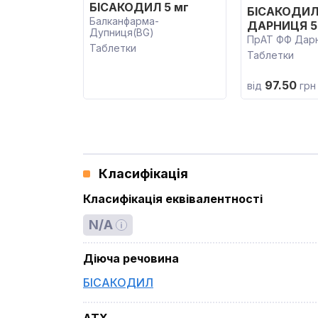
БІСАКОДИЛ 5 мг
БІСАКОДИЛ
Балканфарма-
ДАРНИЦЯ 5
Дупниця(BG)
ПрАТ ФФ Дар
Таблетки
Таблетки
97.50
від
грн
Класифікація
Класифікація еквівалентності
N/A
Діюча речовина
БІСАКОДИЛ