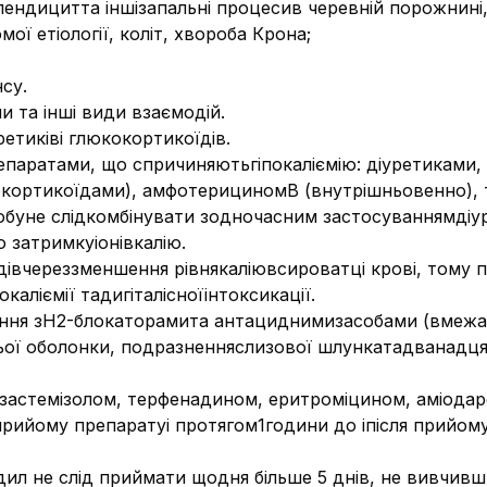
пендицитта іншізапальні процесив черевній порожнині
ої етіології, коліт, хвороба Крона;
су.
и та інші види взаємодій.
етиківі глюкокортикоїдів.
паратами, що спричиняютьгіпокаліємію: діуретиками,
кортикоїдами), амфотерициномВ (внутрішньовенно), 
буне слідкомбінувати зодночасним застосуваннямдіуре
 затримкуіонівкалію.
дівчереззменшення рівнякаліювсироватці крові, тому 
аліємії тадигіталісноїінтоксикації.
ня зН2-блокаторамита антациднимизасобами (вмежах
ї оболонки, подразненняслизової шлункатадванадцят
астемізолом, терфенадином, еритроміцином, аміодаро
прийому препаратуі протягом1години до іпісля прийому
акодил не слід приймати щодня більше 5 днів, не вивчив