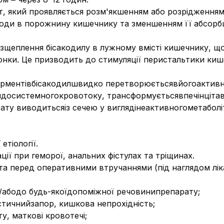
, який проявляється розм'якшенням або розрідженням 
оди в порожнину кишечнику та зменшенням її абсорбц
розщеплення бісакодилу в лужному вмісті кишечнику, щ
нки. Це призводить до стимуляції перистальтики киш
ерментівбісакодилшвидко перетворюєтьсявйогоактивн
досистемногокровотоку, трансформуєтьсявпечінцітави
ату виводитьсяіз сечею у виглядінеактивногометаболі
етіології.
ції при геморої, анальних фістулах та тріщинах.
та перед оперативними втручаннями (під наглядом ліка
а/абодо будь-якоїдопоміжної речовинипрепарату;
стичнийзапор, кишкова непрохідність;
, маткові кровотечі;