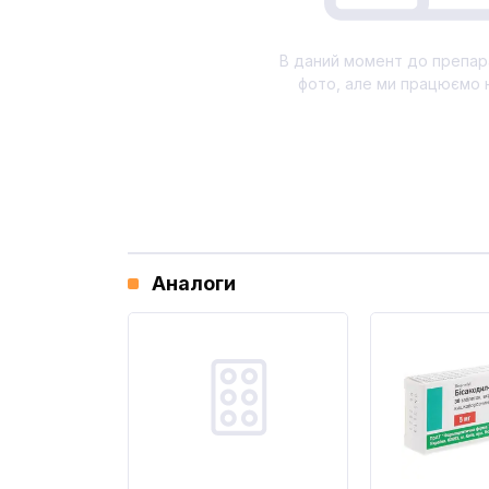
В даний момент до препар
фото, але ми працюємо 
Аналоги