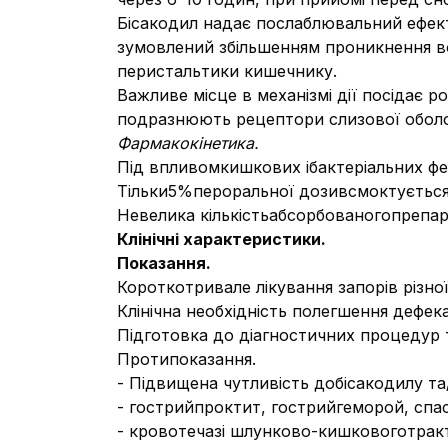
Бісакодил надає послаблювальний ефект
зумовлений збільшенням проникнення в
перистальтики кишечнику.
Важливе місце в механізмі дії посідає 
подразнюють рецептори слизової оболо
Фармакокінетика.
Під впливомкишкових ібактеріальних ф
Тільки5%пероральної дозивсмоктується
Невелика кількістьабсорбованогопрепар
Кл
інічні характеристики.
Показання.
Короткотривале лікування запорів різної 
Клінічна необхідність полегшення дефека
Підготовка до діагностичних процедур 
Протипоказання.
- Підвищена чутливість добісакодилу т
- гострийпроктит, гострийгеморой, спа
- кровотечазі шлунково-кишковоготракту