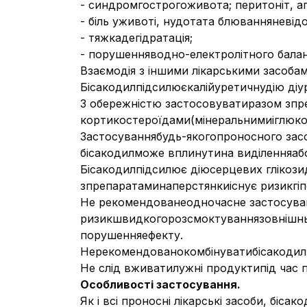
- синдромгострогоживота; перитоніт, а
- біль уживоті, нудотата блюванняневідом
- тяжкадегідратація;
- порушенняводно-електролітного балан
Взаємодія з іншими лікарськими засобам
Бісакодилпідсилюєкалійуретичнудію діур
З обережністю застосовуватиразом зпре
кортикостероїдами(мінеральнимиіглюко
Застосуваннябудь-якогопроносного засо
бісакодилможе вплинутина виділенняабо
Бісакодилпідсилює діюсерцевих глікози
зпрепаратаминаперстянкиіснує ризикгіпок
Не рекомендованеодночасне застосуван
ризикшвидкогорозсмоктуваннязовнішньо
порушенняефекту.
Нерекомендованокомбінуватибісакодилз
Не слід вживатилужні продуктипід час 
Особливості застосування.
Як і всі проносні лікарські засоби, біс