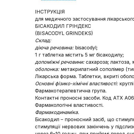
ІНСТРУКЦІЯ
для медичного застосування лікарськог
БІСАКОДИЛ ГРІНДЕКС
(BISACODYL GRINDEKS)
Склад:
діюча речовина:
bisacodyl;
1 г таблетка містить 5 мг бісакодилу;
допоміжні речовини:
сахароза; лактоза,
оболонка:
метакрилатний сополімер (тип 
Лікарська форма. Таблетки, вкриті обо
Основні фізико-хімічні властивості:
кругл
Фармакотерапевтична група.
Контактні проносні засоби. Код АТХ А06
Фармакологічні властивості.
Фармакодинаміка.
Бісакодил – проносний засіб, що стиму
стимуляції нервових закінчень у підсли
через 6–10 годин, при прийомі перед сно