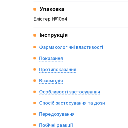
Упаковка
Блістер №10x4
Інструкція
Фармакологічні властивості
Показання
Протипоказання
Взаємодія
Особливості застосування
Спосіб застосування та дози
Передозування
Побічні реакції