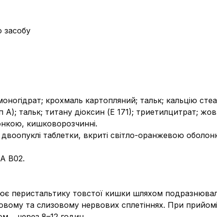
о засобу
 моногідрат; крохмаль картопляний; тальк; кальцію сте
А); тальк; титану діоксин (Е 171); триетилцитрат; жовт
лонкою, кишковорозчинні.
і двоопуклі таблетки, вкриті світло-оранжевою оболонк
А В02.
лює перистальтику товстої кишки шляхом подразнюваль
зовому та слизовому нервових сплетіннях. При прийом
м ‒ через 8–12 годин.