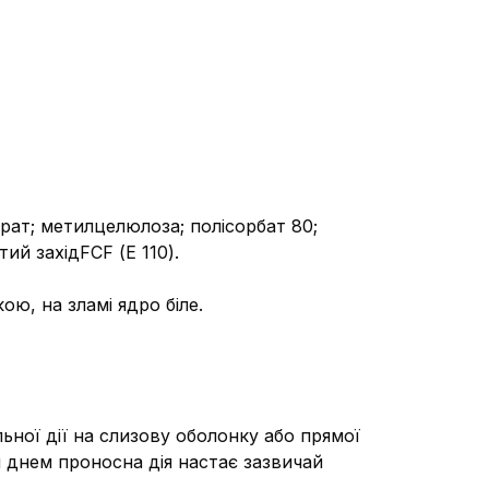
арат; метилцелюлоза; полісорбат 80;
ий західFCF (Е 110).
ою, на зламі ядро біле.
ної дії на слизову оболонку або прямої
і днем проносна дія настає зазвичай