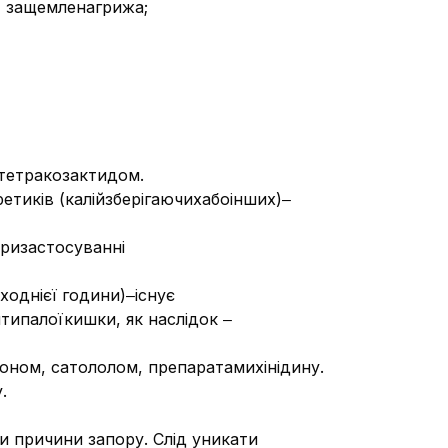
, защемленагрижа;
тетракозактидом.
тиків (калійзберігаючихабоінших)‒
призастосуванні
однієї години)‒існує
ипалоїкишки, як наслідок ‒
ном, сатололом, препаратамихінідину.
.
ши причини запору. Слід уникати