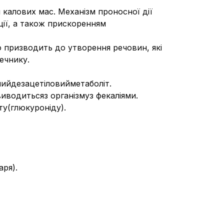
калових мас. Механізм проносної дії
ії, а також прискоренням
о призводить до утворення речовин, які
ечнику.
ийдезацетіловийметаболіт.
водитьсяз організмуз фекаліями.
ту(глюкуроніду).
ря).