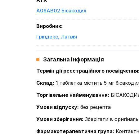
ATX
A06AB02 Бісакодил
Виробник
:
Гріндекс
,
Латвія
Загальна інформація
Термін дії реєстраційного посвідчення
Склад
:
1 таблетка містить 5 мг бісакоди
Торгівельне найменування
:
БІСАКОДИ
Умови відпуску
:
без рецепта
Умови зберігання
:
Зберігати в оригінал
Фармакотерапевтична група
:
Контактн