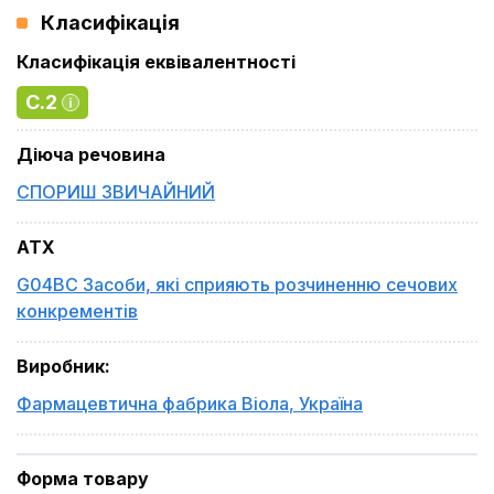
Класифікація
Класифікація еквівалентності
C.2
Діюча речовина
СПОРИШ ЗВИЧАЙНИЙ
ATX
G04BC Засоби, які сприяють розчиненню сечових
конкрементів
Виробник
:
Фармацевтична фабрика Віола
,
Україна
Форма товару