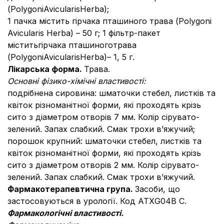
(PolygoniAvicularisHerba);
1 пачка містить гірчака пташиного трава (Polygoni
Avicularis Herba) – 50 г; 1 фільтр-пакет
міститьгірчака пташиноготрава
(PolygoniAvicularisHerba)– 1, 5 г.
Лікарська форма.
Трава.
Основні фізико-хімічні властивості:
подрібнена сировина: шматочки стебел, листків та
квіток різноманітної форми, які проходять крізь
сито з діаметром отворів 7 мм. Колір сірувато-
зелений. Запах слабкий. Смак трохи в’яжучий;
порошок крупний: шматочки стебел, листків та
квіток різноманітної форми, які проходять крізь
сито з діаметром отворів 2 мм. Колір сірувато-
зелений. Запах слабкий. Смак трохи в’яжучий.
Фармакотерапевтична група.
Засоби, що
застосовуються в урології. Код АТХG04В С.
Фармакологічні властивості.