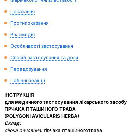
Фармакологічні властивості
Показання
Протипоказання
Взаємодія
Особливості застосування
Спосіб застосування та дози
Передозування
Побічні реакції
ІНСТРУКЦІЯ
для медичного застосування лікарського засобу
ГІРЧАКА ПТАШИНОГО ТРАВА
(
POLYGONI AVICULARIS HERBA
)
Склад:
діюча речовина:
гірчака пташиноготрава