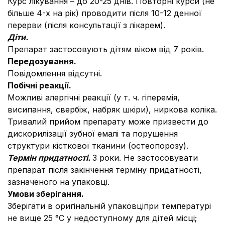
Курс лікування – до 20-25 днів. Повторні курси (не
більше 4-х на рік) проводити після 10-12 денної
перерви (після консультації з лікарем).
Діти.
Препарат застосовують дітям віком від 7 років.
Передозування.
Повідомлення відсутні.
Побічні реакції.
Можливі алергічні реакції (у т. ч. гіперемія,
висипання, свербіж, набряк шкіри), ниркова коліка.
Тривалий прийом препарату може призвести до
дискорилізації зубної емалі та порушення
структури кісткової тканини (остеопорозу).
Термін придатності.
3 роки. Не застосовувати
препарат після закінчення терміну придатності,
зазначеного на упаковці.
Умови зберігання.
Зберігати в оригінальній упаковціпри температурі
не вище 25 °С у недоступному для дітей місці;