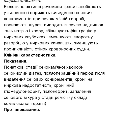
Фармакодинаміка.
Біологічно активні речовини трави запобігають
утворенню і сприяють виведенню сечових
конкрементів при сечокам’яній хворобі,
посилюють діурез, виводять із сечею надлишок
іонів натрію і хлору, збільшують фільтрацію у
ниркових клубочках і зменшують зворотну
резорбцію у ниркових канальцях, зменшують
проникливість стінок кровоносних судин.
Клінічні характеристики.
Показання.
Початкові стадії сечокам’яної хвороби;
сечокислий діатез; післяопераційний період після
видалення сечових конкрементів; хронічна
ниркова недостатність; хронічний
гломерулонефрит, пієлонефрит, запалення
сечового міхура у стадії ремісії (у складі
комплексної терапії).
Протипоказання.