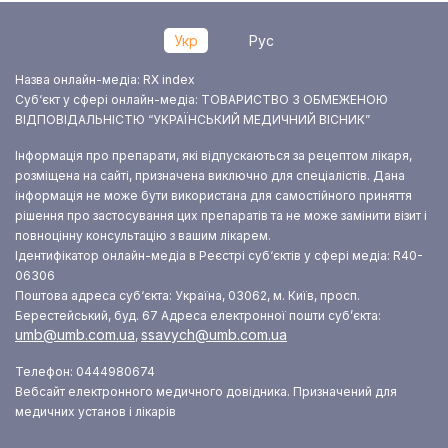
Укр
Рус
Назва онлайн-медіа: RX index
Суб‘єкт у сфері онлайн-медіа: ТОВАРИСТВО З ОБМЕЖЕНОЮ
ВІДПОВІДАЛЬНІСТЮ “УКРАЇНСЬКИЙ МЕДИЧНИЙ ВІСНИК”
Інформація про препарати, які відпускаються за рецептом лікаря,
розміщена на сайті, призначена виключно для спеціалістів. Дана
інформація не може бути використана для самостійного приняття
рішення про застосування цих препаратів та не може замінити візит і
повноцінну консультацію з вашим лікарем.
Ідентифікатор онлайн-медіа в Реєстрі суб‘єктів у сфері медіа: R40-
06306
Поштова адреса суб‘єкта: Україна, 03062, м. Київ, просп.
Берестейський, буд. 67
Адреса електронної пошти суб’єкта:
umb@umb.com.ua
ssavych@umb.com.ua
,
Телефон: 0444980674
Вебсайт електронного медичного довідника. Призначений для
медичних установ і лікарів