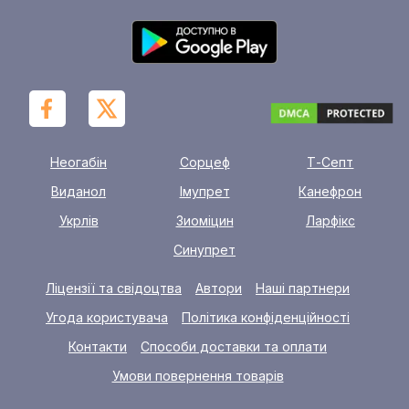
Неогабін
Сорцеф
Т-Септ
Виданол
Імупрет
Канефрон
Укрлів
Зиоміцин
Ларфікс
Синупрет
Ліцензії та свідоцтва
Автори
Наші партнери
Угода користувача
Політика конфіденційності
Контакти
Способи доставки та оплати
Умови повернення товарів