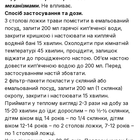
механізмами.
Не впливає.
Спосіб застосування та дози.
3 столові ложки трави помістити в емальований
посуд, залити 200 мл гарячої кип’яченої води,
закрити кришкою і настоювати на киплячій
водяній бані 15 хвилин. Охолодити при кімнатній
температурі 45 хвилин, процідити, залишок
віджати до процідженого настою. Об’єм настою
довести кип’яченою водою до 200 мл. Перед
застосуванням настій збовтати.
2 фільтр-пакети покласти у скляний або
емальований посуд, залити 200 мл (1 склянка)
окропу, закрити і настоювати 15 хвилин.
Приймати у теплому вигляді 2-3 рази на добу за
15-20 хвилин до їди: дорослим – по ⅓-½ склянки,
дітям віком від 14 років – по 1/4 склянки, дітям
віком 12-14 років – по 2 столові ложки, 7-12 років –
по 1 столовій ложці.