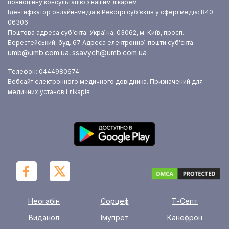
повноцінну консультацію з вашим лікарем.
Ідентифікатор онлайн-медіа в Реєстрі суб‘єктів у сфері медіа: R40-
06306
Поштова адреса суб‘єкта: Україна, 03062, м. Київ, просп.
Берестейський, буд. 67
Адреса електронної пошти суб’єкта:
umb@umb.com.ua
ssavych@umb.com.ua
,
Телефон: 0444980674
Вебсайт електронного медичного довідника. Призначений для
медичних установ і лікарів
Неогабін
Сорцеф
Т-Септ
Виданол
Імупрет
Канефрон