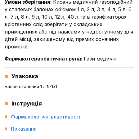
Умови зберігання
:
Кисень медичний газоподібний
у сталевих балонах об’ємом 1 л, 2 л, 3 л, 4 л, 5 л, 6
л, 7 л, 8 л, 9 л, 10 л, 12 л, 40 л та в газифікаторах
кріогенних слід зберігати у складських
приміщеннях або під навісами у недоступному для
дітей місці, захищеному від прямих сонячних
променів.
Фармакотерапевтична група
:
Гази медичні.
Упаковка
Балон сталевий 1 л №1x1
Інструкція
Фармакологічні властивості
Показання