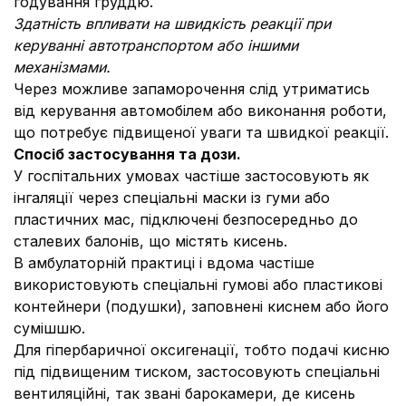
годування груддю.
Здатність впливати на швидкість реакції при
керуванні автотранспортом або іншими
механізмами.
Через можливе запаморочення слід утриматись
від керування автомобілем або виконання роботи,
що потребує підвищеної уваги та швидкої реакції.
Спосіб застосування та дози.
У госпітальних умовах частіше застосовують як
інгаляції через спеціальні маски із гуми або
пластичних мас, підключені безпосередньо до
сталевих балонів, що містять кисень.
В амбулаторній практиці і вдома частіше
використовують спеціальні гумові або пластикові
контейнери (подушки), заповнені киснем або його
сумішшю.
Для гіпербаричної оксигенації, тобто подачі кисню
під підвищеним тиском, застосовують спеціальні
вентиляційні, так звані барокамери, де кисень