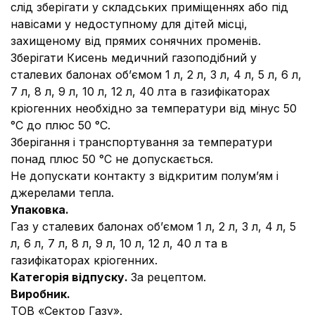
слід зберігати у складських приміщеннях або під
навісами у недоступному для дітей місці,
захищеному від прямих сонячних променів.
Зберігати Кисень медичний газоподібний у
сталевих балонах об’ємом 1 л, 2 л, 3 л, 4 л, 5 л, 6 л,
7 л, 8 л, 9 л, 10 л, 12 л, 40 лта в газифікаторах
кріогенних необхідно за температури від мінус 50
°С до плюс 50 °С.
Зберігання і транспортування за температури
понад плюс 50 °С не допускається.
Не допускати контакту з відкритим полум’ям і
джерелами тепла.
Упаковка.
Газ у сталевих балонах об’ємом 1 л, 2 л, 3 л, 4 л, 5
л, 6 л, 7 л, 8 л, 9 л, 10 л, 12 л, 40 л та в
газифікаторах кріогенних.
Категорія відпуску.
За рецептом.
Виробник.
ТОВ «Сектор Газу».