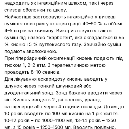
надходить як інгаляційним шляхом, так і через
слизові оболонки та шкіру.
Найчастіше застосовують інгаляційно у вигляді
суміші з повітрям у концентрації 40–60 % в об’ємі
4–5 літрів за хвилину. Використовують також
суміш під назвою "карбоген", яка складається із 95
% кисню і 5 % вуглекислого газу. Звичайно суміш
подають зволоженою.
При гіпербаричній оксигенації кисень подають під
тиском 1, 2–2 атм. З терапевтичною метою
проводять 8–10 сеансів.
Для лікування аскаридозу кисень вводять у
шлунок через тонкий шлунковий або
дуодентальний зонд. Зонд бажано вводити через
ніс. Кисень вводять 2 дні поспіль, уранці,
натщесерце або через 4 години після їди. Дітям до
10 років вводять по 100 мл кисню на 1 рік життя,
10–12 років – по 1000–1100 мл, 13–14 років – 1250
мл, з 15 років – 1250–1500 мл. Вводять повільно,