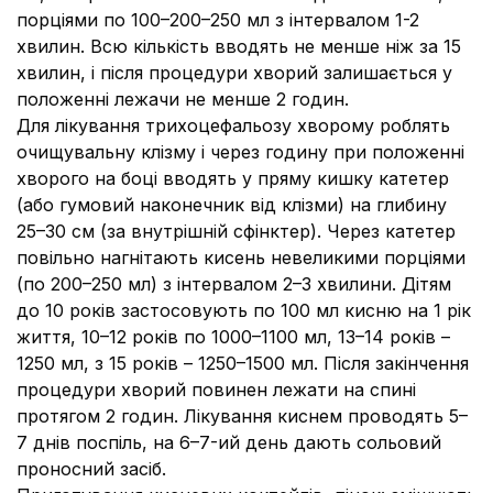
порціями по 100–200–250 мл з інтервалом 1-2
хвилин. Всю кількість вводять не менше ніж за 15
хвилин, і після процедури хворий залишається у
положенні лежачи не менше 2 годин.
Для лікування трихоцефальозу хворому роблять
очищувальну клізму і через годину при положенні
хворого на боці вводять у пряму кишку катетер
(або гумовий наконечник від клізми) на глибину
25–30 см (за внутрішній сфінктер). Через катетер
повільно нагнітають кисень невеликими порціями
(по 200–250 мл) з інтервалом 2–3 хвилини. Дітям
до 10 років застосовують по 100 мл кисню на 1 рік
життя, 10–12 років по 1000–1100 мл, 13–14 років –
1250 мл, з 15 років – 1250–1500 мл. Після закінчення
процедури хворий повинен лежати на спині
протягом 2 годин. Лікування киснем проводять 5–
7 днів поспіль, на 6–7-ий день дають сольовий
проносний засіб.