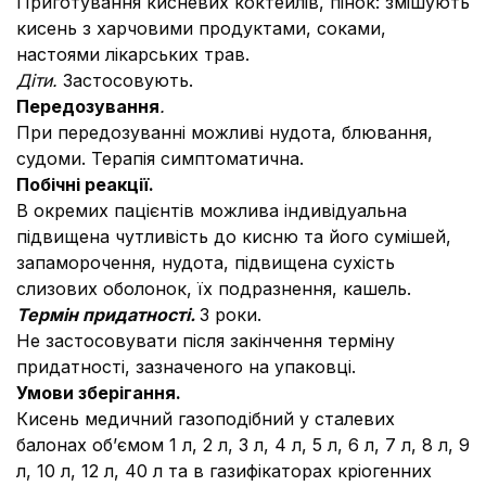
Приготування кисневих коктейлів, пінок: змішують
кисень з харчовими продуктами, соками,
настоями лікарських трав.
Діти.
Застосовують.
Передозування
.
При передозуванні можливі нудота, блювання,
судоми. Терапія симптоматична.
Побічні реакції.
В окремих пацієнтів можлива індивідуальна
підвищена чутливість до кисню та його сумішей,
запаморочення, нудота, підвищена сухість
слизових оболонок, їх подразнення, кашель.
Термін придатності.
3 роки.
Не застосовувати після закінчення терміну
придатності, зазначеного на упаковці.
Умови зберігання.
Кисень медичний газоподібний у сталевих
балонах об’ємом 1 л, 2 л, 3 л, 4 л, 5 л, 6 л, 7 л, 8 л, 9
л, 10 л, 12 л, 40 л та в газифікаторах кріогенних