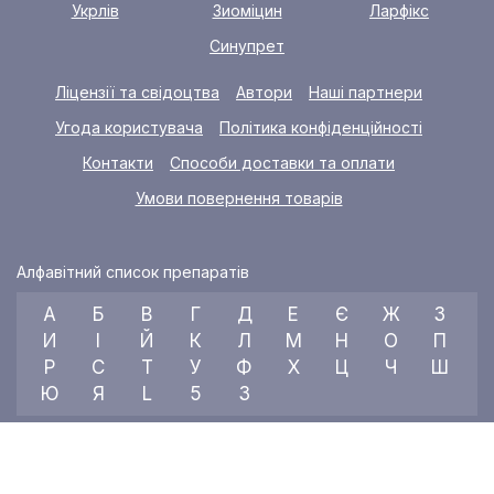
Укрлів
Зиоміцин
Ларфікс
Синупрет
Ліцензії та свідоцтва
Автори
Наші партнери
Угода користувача
Політика конфіденційності
Контакти
Способи доставки та оплати
Умови повернення товарів
Алфавітний список препаратів
А
Б
В
Г
Д
Е
Є
Ж
З
И
І
Й
К
Л
М
Н
О
П
Р
С
Т
У
Ф
Х
Ц
Ч
Ш
Ю
Я
L
5
3
© 2026 RX index, ТОВ «УКРАЇНСЬКИЙ МЕДИЧНИЙ ВІСНИК»
Всі права захищені.