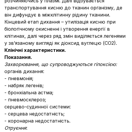
розчиняючись у плазмі. Далі відбувається
транспортування кисню до тканин організму, де
він дифундує в міжклітинну рідину тканини.
Кінцевий етап дихання – утилізація кисню при
біологічному окисненні і утворення енергії в
клітинах, далі через ряд змін виділяється легенями
у зв’язаному вигляді як діоксид вуглецю (СО2).
Клінічні характеристики.
Показання.
Захворювання, що супроводжуються гіпоксією:
органів дихання:
- пневмонія;
- набряк легенів;
- бронхіальна астма;
- пневмосклероз;
серцево-судинної системи:
- серцева недостатність;
- коронарна недостатність.
Отруєння
: