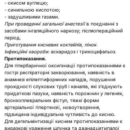
- окисом вуглецю;
- синильною кислотою;
- задушливими газами.
При проведенні загальної анестезії
в поєднанні з
засобами інгаляційного наркозу; післяопераційний
період.
Приготування кисневих коктейлів, пінок.
Інфекційні хвороби:
аскаридоз і трихоцефальоз.
Протипоказання.
Для гіпербаричної оксигенації протипоказаннями є
гострі респіраторні захворювання, наявність в
анамнезі епілептиформних нападів, порушення
прохідності слухових труб і каналів, які з’єднують
придаткові пазухи, наявність порожнин у легенях,
бронхоплевральних фістул, тяжкі форми
артеріальної гіпертензії, новоутворення,
підвищена індивідуальна чутливість до кисню.
Для дегельмінтизації киснем протипоказаннями є
виразкові ураження шлунка та дванадцятипалої