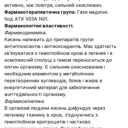
активно, ніж повітря, сильний окислювач.
Фармакотерапевтична група.
Гази медичні.
Код АТХ V03A N01.
Фармакологічні властивості.
Фармакодинаміка.
Кисень належить до препаратів групи
антигіпоксантів і антиоксидантів. Має здатність
зв’язуватися з гемоглобіном крові в легенях і в
комплексній сполуці з гемом переноситься до
клітин організму. Є сильним окиснювачем і
необхідним елементом у метаболічних
перетвореннях вуглеводів, білків і жирів в
енергетичний матеріал для забезпечення
життєдіяльності організму.
Фармакокінетика.
В організмі людини кисень дифундує через
легеневу тканину в кров, з’єднуючись з
гемоглобіном еритроцитів і частково