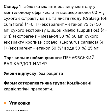
Склад
:
1 таблетка містить розчину ментолу у
ментиловому ефірі кислоти ізовалеріанової 60 мг,
сухого екстракту квітів та листя глоду (Crataegi folii
cum flore) (4–6: 1) (екстрагент – етанол 75 %) 50
мг, сухого екстракту шишок хмелю (Lupuli flos) (4–
6: 1) (екстрагент – метанол 30 %) 50 мг, сухого
екстракту кропиви собачої (Leonurus cardiaca) (4:
1) (екстрагент – етанол 50 %/ вода 50 %) 25 мг
Торгівельне найменування
:
ПЕЧАЄВСЬКИЙ
ВАЛІКАРДОЛ-НАТУР
Умови відпуску
:
без рецепта
Фармакотерапевтична група
:
Комбіновані
кардіологічні препарати.
Упаковка