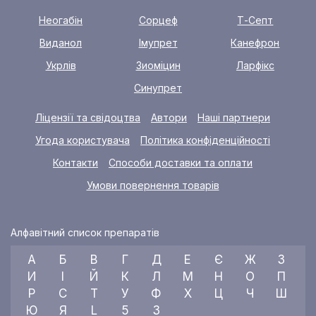
Неогабін
Сорцеф
Т-Септ
Виданол
Імупрет
Канефрон
Укрлів
Зиоміцин
Ларфікс
Синупрет
Ліцензії та свідоцтва
Автори
Наші партнери
Угода користувача
Політика конфіденційності
Контакти
Способи доставки та оплати
Умови повернення товарів
Алфавітний список препаратів
А
Б
В
Г
Д
Е
Є
Ж
З
И
І
Й
К
Л
М
Н
О
П
Р
С
Т
У
Ф
Х
Ц
Ч
Ш
Ю
Я
L
5
3