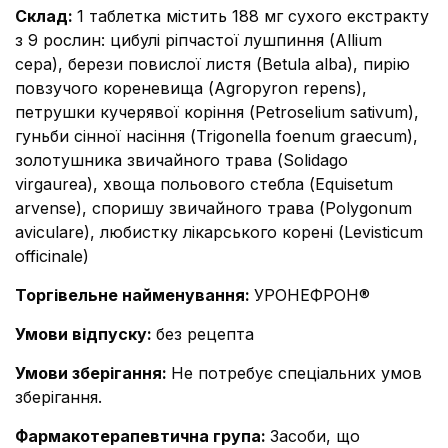
Склад
:
1 таблетка містить 188 мг сухого екстракту
з 9 рослин: цибулі ріпчастої лушпиння (Аllium
cepa), берези повислої листя (Betula alba), пирію
повзучого кореневища (Agropyron repens),
петрушки кучерявої коріння (Petroselium sativum),
гуньби сінної насіння (Trigonella foenum graecum),
золотушника звичайного трава (Solidago
virgaurea), хвоща польового стебла (Equisetum
arvense), споришу звичайного трава (Polygonum
aviculare), любистку лікарського корені (Levisticum
officinale)
Торгівельне найменування
:
УРОНЕФРОН®
Умови відпуску
:
без рецепта
Умови зберігання
:
Не потребує спеціальних умов
зберігання.
Фармакотерапевтична група
:
Засоби, що