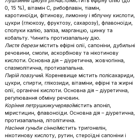
Лушпиння цибулі ріпчастої
містить ефірну олію (до
0, 15 %), вітамін С, рибофлавін, тіамін,
каротиноїди, фітинову, лимонну і яблучну кислоти,
цукри (глюкозу, фруктозу, сахарозу), флавоноїди,
сполуки калію, заліза, марганцю, цинку та
кобальту. Чинить протизапальну дію.
Листя берези
містить ефірні олії, сапоніни, дубильні
речовини, смоли, аскорбінову та нікотинову
кислоти. Основна дія – діуретична, жовчогінна,
спазмолітична, протизапальна.
Пирій повзучий
. Кореневище містить полісахариди,
цукри, спирти, глікозиди, вітаміни, ефірні та жирні
олії, органічні кислоти. Основна дія – діуретична,
регулювання обміну речовин.
Коріння петрушки
кучерявої
містить апоніл,
міристицин, флавоноїди. Основна дія – діуретична,
протизапальна, літолітична.
Насіння гуньби сінної
містить тригонелін,
нікотинову кислоту,
рутин,
стероїдні сапоніни і