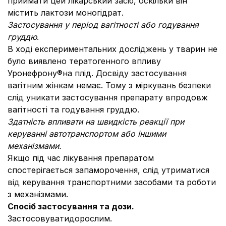
приймати цей лікарський засіб, оскільки він
містить лактози моногідрат.
Застосування у період вагітності або годування
груддю
.
В ході експериментальних досліджень у тварин не
було виявлено тератогенного впливу
Уронефрону®на плід. Досвіду застосування
вагітним жінкам немає. Тому з міркувань безпеки
слід уникати застосування препарату впродовж
вагітності та годування груддю.
Здатність впливати на швидкість реакції при
керуванні автотранспортом або іншими
механізмами.
Якщо під час лікування препаратом
спостерігається запаморочення, слід утриматися
від керування транспортними засобами та роботи
з механізмами.
Спосіб застосування та дози.
Застосовуватидорослим.