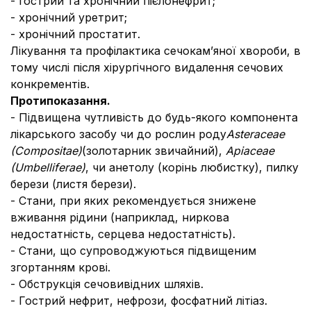
- гострий та хронічний пієлонефрит;
- хронічний уретрит;
- хронічний простатит.
Лікування та профілактика сечокам’яної хвороби, в
тому числі після хірургічного видалення сечових
конкрементів.
Протипоказання.
- Підвищена чутливість до будь-якого компонента
лікарського засобу чи до рослин роду
Asteraceae
(Compositae)
(золотарник звичайний),
Apiaceae
(Umbelliferae)
, чи анетолу (корінь любистку), пилку
берези (листя берези).
- Стани, при яких рекомендується знижене
вживання рідини (наприклад, ниркова
недостатність, серцева недостатність).
- Стани, що супроводжуються підвищеним
згортанням крові.
- Обструкція сечовивідних шляхів.
- Гострий нефрит, нефрози, фосфатний літіаз.