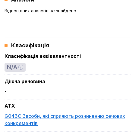
Відповідних аналогів не знайдено
Класифікація
Класифікація еквівалентності
N/A
Діюча речовина
-
ATX
G04BC Засоби, які сприяють розчиненню сечових
конкрементів