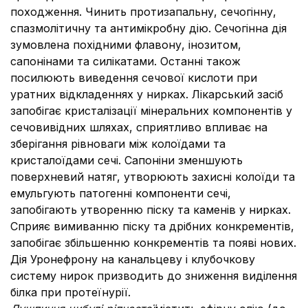
походження. Чинить протизапальну, сечогінну,
спазмолітичну та антимікробну дію. Сечогінна дія
зумовлена похідними флавону, інозитом,
сапонінами та силікатами. Останні також
посилюють виведення сечової кислоти при
уратних відкладеннях у нирках. Лікарський засіб
запобігає кристалізації мінеральних компонентів у
сечовивідних шляхах, сприятливо впливає на
зберігання рівноваги між колоїдами та
кристалоїдами сечі. Сапоніни зменшують
поверхневий натяг, утворюють захисні колоїди та
емульгують патогенні компоненти сечі,
запобігають утворенню піску та каменів у нирках.
Сприяє вимиванню піску та дрібних конкрементів,
запобігає збільшенню конкрементів та появі нових.
Дія Уронефрону на канальцеву і клубочкову
систему нирок призводить до зниження виділення
білка при протеїнурії.