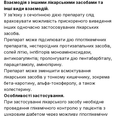
Взаємодія з іншими лікарськими засобами та
інші види взаємодій.
У зв’язку з сечогінною дією препарату слід
враховувати можливість прискореного виведення
інших одночасно застосовуваних лікарських
засобів.
Препарат може підсилювати дію гіпоглікемічних
препаратів, нестероїдних протизапальних засобів,
солей літію, інгібіторів моноаміноксидази,
антикоагулянтів; пролонгувати дію пентабарбіталу,
парацетамолу, aмінопірину.
Препарат може зменшити всмоктування
лікарських засобів у тонкому кишечнику, зокрема
бета-каротину, альфа-токоферолу, а також
холестерину.
Особливості застосування.
При застосуванні лікарського засобу необхідне
проведення глікемічного контролю у пацієнтів з
цукровим діабетом через можливу гіпоглікемічну