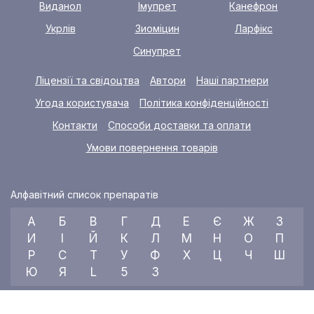
Виданол
Імупрет
Канефрон
Укрлів
Зиоміцин
Ларфікс
Синупрет
Ліцензії та свідоцтва
Автори
Наші партнери
Угода користувача
Політика конфіденційності
Контакти
Способи доставки та оплати
Умови повернення товарів
Алфавітний список препаратів
А
Б
В
Г
Д
Е
Є
Ж
З
И
І
Й
К
Л
М
Н
О
П
Р
С
Т
У
Ф
Х
Ц
Ч
Ш
Ю
Я
L
5
3
© 2026 RX index, ТОВ «УКРАЇНСЬКИЙ МЕДИЧНИЙ ВІСНИК»