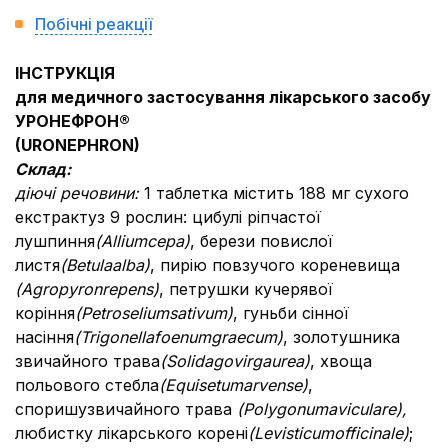
Побічні реакції
ІНСТРУКЦІЯ
для медичного застосування лікарського засобу
УРОНЕФРОН®
(
URONEPHRON
)
Склад:
діючі речовини:
1 таблетка містить 188 мг сухого
екстрактуз 9 рослин: цибулі ріпчастої
лушпиння
(А
llium
cepa
)
,
берези повислої
листя
(
Betula
alba
)
,
пирію повзучого кореневища
(
Agropyron
repens
)
,
петрушки кучерявої
коріння
(
Petroselium
sativum
)
,
гуньби сінної
насіння
(
Trigonella
foenum
graecum
)
,
золотушника
звичайного трава
(
Solidago
virgaurea
)
,
хвоща
польового стебла
(
Equisetum
arvense
)
,
споришу
звичайного трава
(
Polygonum
aviculare
),
любистку лікарського корені
(
Levisticum
officinale
)
;