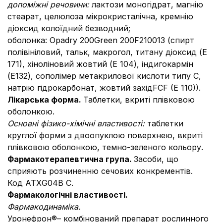
допоміжні речовини:
лактози моногідрат, магнію
стеарат, целюлоза мікрокристалічна, кремнію
діоксид колоїдний безводний;
оболонка: Opadry 200Green 200F210013 (спирт
полівініловий, тальк, макрогол, титану діоксид (Е
171), хіноліновий жовтий (E 104), індигокармін
(E132), сополімер метакрилової кислоти типу С,
натрію гідрокарбонат, жовтий західFCF (E 110)).
Лікарська форма.
Таблетки, вкриті плівковою
оболонкою.
Основні фізико-хімічні властивості:
таблетки
круглої форми з двоопуклою поверхнею, вкриті
плівковою оболонкою, темно-зеленого кольору.
Фармакотерапевтична група.
Засоби, що
сприяють розчиненню сечових конкрементів.
Код АТХG04В С.
Фармакологічні властивості.
Фармакодинаміка.
Уронефрон®– комбінований препарат рослинного