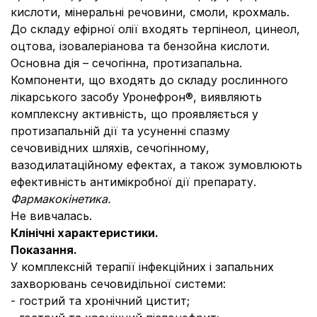
кислоти, мінеральні речовини, смоли, крохмаль.
До складу ефірної олії входять терпінеол, цинеол,
оцтова, ізовалеріанова та бензойна кислоти.
Основна дія – сечогінна, протизапальна.
Компоненти, що входять до складу рослинного
лікарського засобу Уронефрон®, виявляють
комплексну активність, що проявляється у
протизапальній дії та усуненні спазму
сечовивідних шляхів, сечогінному,
вазодилатаційному ефектах, а також зумовлюють
ефективність антимікробної дії препарату.
Фармакокінетика.
Не вивчалась.
Клінічні характеристики.
Показання.
У комплексній терапії інфекційних і запальних
захворювань сечовидільної системи:
- гострий та хронічний цистит;