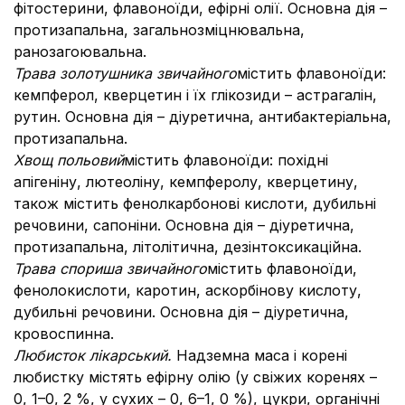
фітостерини, флавоноїди, ефірні олії. Основна дія –
протизапальна, загальнозміцнювальна,
ранозагоювальна.
Трава золотушника звичайного
містить флавоноїди:
кемпферол, кверцетин і їх глікозиди – астрагалін,
рутин. Основна дія – діуретична, антибактеріальна,
протизапальна.
Хвощ польовий
містить флавоноїди: похідні
апігеніну, лютеоліну, кемпферолу, кверцетину,
також містить фенолкарбонові кислоти, дубильні
речовини, сапоніни. Основна дія – діуретична,
протизапальна, літолітична, дезінтоксикаційна.
Трава спориша звичайного
містить флавоноїди,
фенолокислоти, каротин, аскорбінову кислоту,
дубильні речовини. Основна дія – діуретична,
кровоспинна.
Любисток лікарський.
Надземна маса і корені
любистку містять ефірну олію (у свіжих коренях –
0, 1–0, 2 %, у сухих – 0, 6–1, 0 %), цукри, органічні