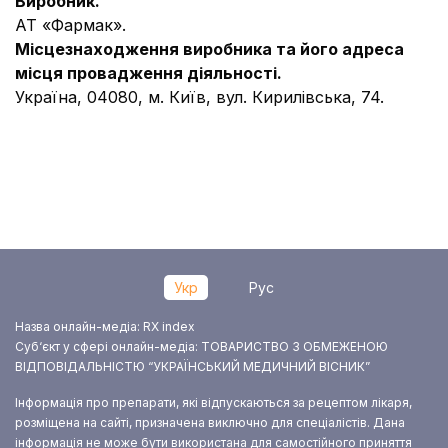
Виробник.
АТ «Фармак».
Місцезнаходження виробника та його адреса
місця провадження діяльності.
Україна, 04080, м. Київ, вул. Кирилівська, 74.
Укр
Рус
Назва онлайн-медіа: RX index
Суб‘єкт у сфері онлайн-медіа: ТОВАРИСТВО З ОБМЕЖЕНОЮ
ВІДПОВІДАЛЬНІСТЮ “УКРАЇНСЬКИЙ МЕДИЧНИЙ ВІСНИК”
Інформація про препарати, які відпускаються за рецептом лікаря,
розміщена на сайті, призначена виключно для спеціалістів. Дана
інформація не може бути використана для самостійного приняття