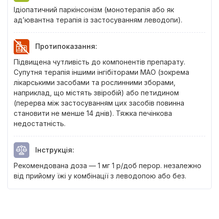
Ідіопатичний паркінсонізм (монотерапія або як
ад’ювантна терапія із застосуванням леводопи).
Протипоказання
:
Підвищена чутливість до компонентів препарату.
Супутня терапія іншими інгібіторами МАО (зокрема
лікарськими засобами та рослинними зборами,
наприклад, що містять звіробій) або петидином
(перерва між застосуванням цих засобів повинна
становити не менше 14 днів). Тяжка печінкова
недостатність.
Інструкція
:
Рекомендована доза — 1 мг 1 р/доб перор. незалежно
від прийому їжі у комбінації з леводопою або без.