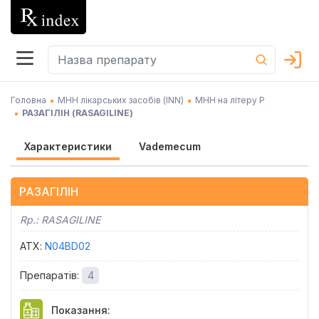
Головна
МНН лікарських засобів (INN)
МНН на літеру Р
РАЗАГІЛІН
(
RASAGILINE
)
Характеристики
Vademecum
РАЗАГІЛІН
Rp.:
RASAGILINE
АТХ
:
N04BD02
Препаратів
:
4
Показання
: