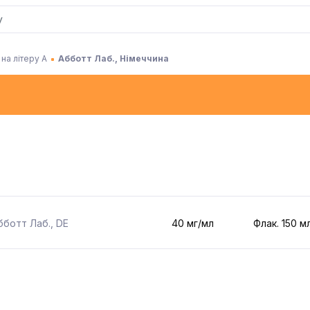
на літеру А
Абботт Лаб., Німеччина
бботт Лаб.
,
DE
40 мг/мл
Флак. 150 м