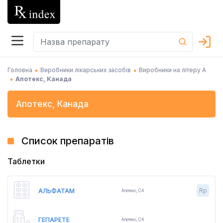
Головна
Виробники лікарських засобів
Виробники на літеру А
Апотекс, Канада
Апотекс
,
Канада
Список препаратів
Таблетки
Rp
АЛЬФАТАМ
Апотекс
,
CA
ГЕПАРЕТЕ
Апотекс
,
CA