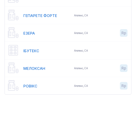
ГЕПАРЕТЕ ФОРТЕ
Апотекс
,
CA
Rp
ЕЗЕРА
Апотекс
,
CA
ІБУТЕКС
Апотекс
,
CA
Rp
МЕЛОКСАН
Апотекс
,
CA
Rp
РОВІКС
Апотекс
,
CA