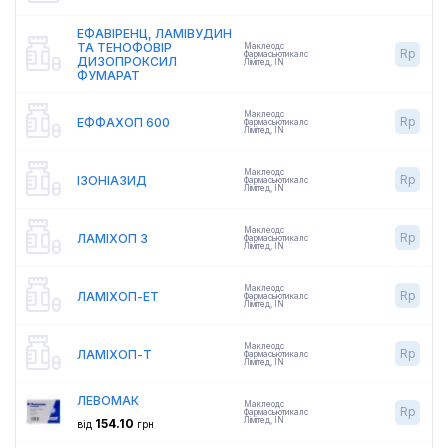
ЕФАВІРЕНЦ, ЛАМІВУДИН
ТА ТЕНОФОВІР
Маклеодс
Rp
Фармасьютикалс
ДИЗОПРОКСИЛ
Лімітед
,
IN
ФУМАРАТ
Маклеодс
Rp
ЕФФАХОП 600
Фармасьютикалс
Лімітед
,
IN
Маклеодс
Rp
ІЗОНІАЗИД
Фармасьютикалс
Лімітед
,
IN
Маклеодс
Rp
ЛАМІХОП 3
Фармасьютикалс
Лімітед
,
IN
Маклеодс
Rp
ЛАМІХОП-ЕТ
Фармасьютикалс
Лімітед
,
IN
Маклеодс
Rp
ЛАМІХОП-Т
Фармасьютикалс
Лімітед
,
IN
ЛЕВОМАК
Маклеодс
Rp
Фармасьютикалс
Лімітед
,
IN
154.10
від
грн