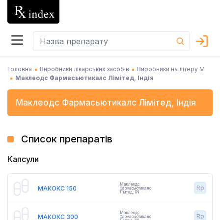
Головна
Виробники лікарських засобів
Виробники на літеру М
Маклеодс Фармасьютикалс Лімітед, Індія
Маклеодс Фармасьютикалс Лімітед
,
Індія
Список препаратів
Капсули
Маклеодс
Rp
МАКОКС 150
Фармасьютикалс
Лімітед
,
IN
Маклеодс
Rp
МАКОКС 300
Фармасьютикалс