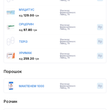
Лімітед
,
IN
МУЦИТУС
Маклеодс
Фармасьютикалс
Лімітед
,
IN
129.00
від
грн
ОРЦЕРИН
Маклеодс
Rp
Фармасьютикалс
Лімітед
,
IN
97.80
від
грн
Маклеодс
Rp
ТЕРІЗ
Фармасьютикалс
Лімітед
,
IN
УРИМАК
Маклеодс
Rp
Фармасьютикалс
Лімітед
,
IN
259.20
від
грн
Порошок
Маклеодс
Rp
МАКПЕНЕМ 1000
Фармасьютикалс
Лімітед
,
IN
Розчин