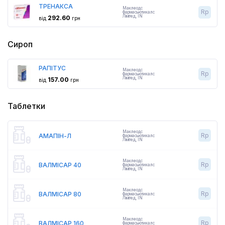
ТРЕНАКСА
Маклеодс
Rp
Фармасьютикалс
Лімітед
,
IN
292.60
від
грн
Сироп
РАПІТУС
Маклеодс
Rp
Фармасьютикалс
Лімітед
,
IN
157.00
від
грн
Таблетки
Маклеодс
Rp
АМАПІН-Л
Фармасьютикалс
Лімітед
,
IN
Маклеодс
Rp
ВАЛМІСАР 40
Фармасьютикалс
Лімітед
,
IN
Маклеодс
Rp
ВАЛМІСАР 80
Фармасьютикалс
Лімітед
,
IN
Маклеодс
Rp
ВАЛМІСАР 160
Фармасьютикалс