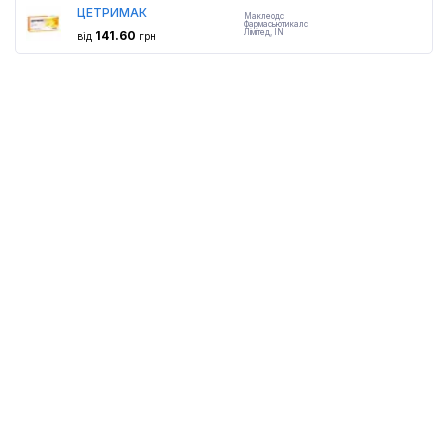
ЦЕТРИМАК
Маклеодс
Фармасьютикалс
Лімітед
,
IN
141.60
від
грн