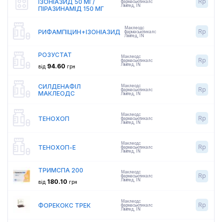
Rp
ІЗОНІАЗИД 50 МГ/
Фармасьютикалс
Лімітед
,
IN
ПІРАЗИНАМІД 150 МГ
Маклеодс
Rp
РИФАМПІЦИН+ІЗОНІАЗИД
Фармасьютикалс
Лімітед
,
IN
РОЗУСТАТ
Маклеодс
Rp
Фармасьютикалс
Лімітед
,
IN
94.60
від
грн
СИЛДЕНАФІЛ
Маклеодс
Rp
Фармасьютикалс
МАКЛЕОДС
Лімітед
,
IN
Маклеодс
Rp
ТЕНОХОП
Фармасьютикалс
Лімітед
,
IN
Маклеодс
Rp
ТЕНОХОП-Е
Фармасьютикалс
Лімітед
,
IN
ТРИМСПА 200
Маклеодс
Rp
Фармасьютикалс
Лімітед
,
IN
180.10
від
грн
Маклеодс
Rp
ФОРЕКОКС ТРЕК
Фармасьютикалс
Лімітед
,
IN