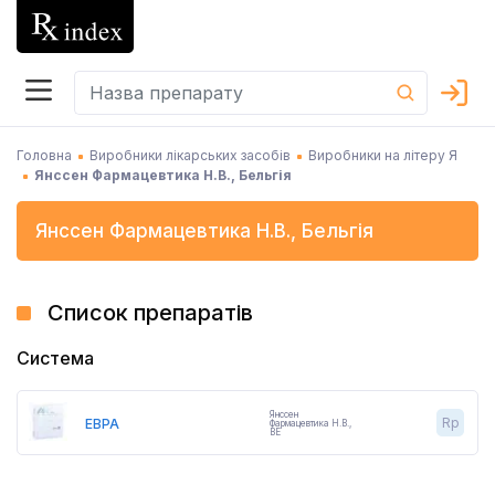
Головна
Виробники лікарських засобів
Виробники на літеру Я
Янссен Фармацевтика Н.В., Бельгія
Янссен Фармацевтика Н.В.
,
Бельгія
Список препаратів
Система
Янссен
Rp
ЕВРА
Фармацевтика Н.В.
,
BE