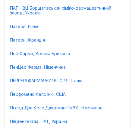
ПАТ НВЦ Борщагівський хіміко-фармацевтичний
завод, Україна
Патеон, Італія
Патеон, Франція
Пен Фарма, Велика Британія
ПенЦеф Фарма, Німеччина
ПЕРРЕРІ ФАРМАЧЕУТІЧІ СРЛ, Італія
Перфоменс Хелс Інк., США
Пі енд Джі Хелс Джермані ГмбХ, Німеччина
Південтехгаз, ПАТ, Україна