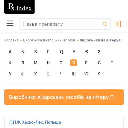
Головна
Виробники лікарських засобів
Виробники на літеру П
А
Б
В
Г
Д
Е
Є
З
І
К
Л
М
Н
О
П
Р
С
Т
У
Ф
Х
Ц
Ч
Ш
Ю
Я
Виробники лікарських засобів на літеру
П
П.П.Ф. Хаско-Лек, Польща