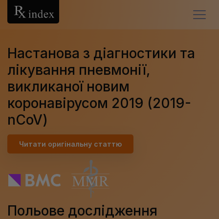
У
Настанова з діагностики та
Гла
лікування пневмонії,
Лек
викликаної новим
Что
сре
коронавірусом 2019 (2019-
Про
nCoV)
Кла
Читати оригінальну статтю
Пр
Биб
Кон
Польове дослідження