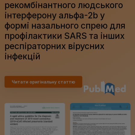
рекомбінантного людського
інтерферону альфа-2b у
формі назального спрею для
профілактики SARS та інших
респіраторних вірусних
інфекцій
Читати оригінальну статтю