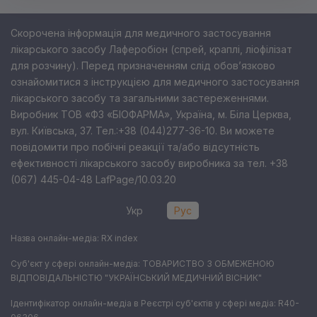
Скорочена інформація для медичного застосування
лікарського засобу Лаферобіон (спрей, краплі, ліофілізат
для розчину). Перед призначенням слід обов’язково
ознайомитися з інструкцією для медичного застосування
лікарського засобу та загальними застереженнями.
Виробник ТОВ «ФЗ «БІОФАРМА», Україна, м. Біла Церква,
вул. Київська, 37. Тел.:+38 (044)277-36-10. Ви можете
повідомити про побічні реакції та/або відсутність
ефективності лікарського засобу виробника за тел. +38
(067) 445-04-48 LafPage/10.03.20
Укр
Рус
Назва онлайн-медіа: RX index
Суб'єкт у сфері онлайн-медіа: ТОВАРИСТВО З ОБМЕЖЕНОЮ
ВІДПОВІДАЛЬНІСТЮ "УКРАЇНСЬКИЙ МЕДИЧНИЙ ВІСНИК"
Ідентифікатор онлайн-медіа в Реєстрі суб'єктів у сфері медіа: R40-