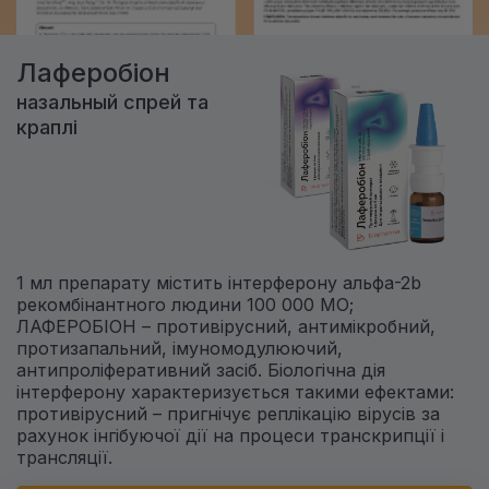
Лаферобіон
назальный спрей та
краплі
1 мл препарату містить інтерферону альфа-2b
рекомбінантного людини 100 000 МО;
ЛАФЕРОБІОН – противірусний, антимікробний,
протизапальний, імуномодулюючий,
антипроліферативний засіб. Біологічна дія
інтерферону характеризується такими ефектами:
противірусний – пригнічує реплікацію вірусів за
рахунок інгібуючої дії на процеси транскрипції і
трансляції.