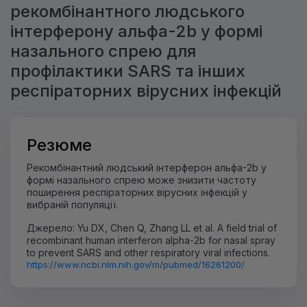
рекомбінантного людського
інтерферону альфа-2b у формі
назального спрею для
профілактики SARS та інших
респіраторних вірусних інфекцій
Резюме
Рекомбінантний людський інтерферон альфа-2b у
формі назального спрею може знизити частоту
поширення респіраторних вірусних інфекцій у
вибраній популяції.
Джерело: Yu DX, Chen Q, Zhang LL et al. A field trial of
recombinant human interferon alpha-2b for nasal spray
to prevent SARS and other respiratory viral infections.
https://www.ncbi.nlm.nih.gov/m/pubmed/16261200/