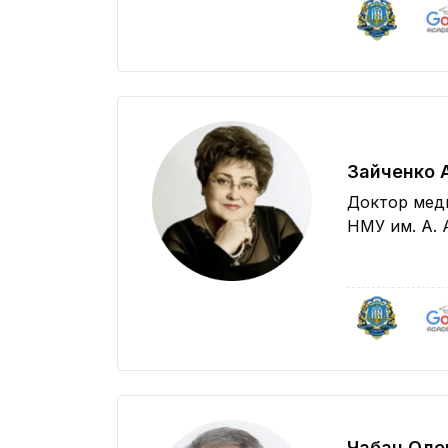
Зайченко 
Доктор мед
НМУ им. А. 
Чабан Оле