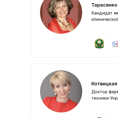
Тарасенко
Кандидат м
клиническо
Котвицкая
Доктор фарм
техники Ук