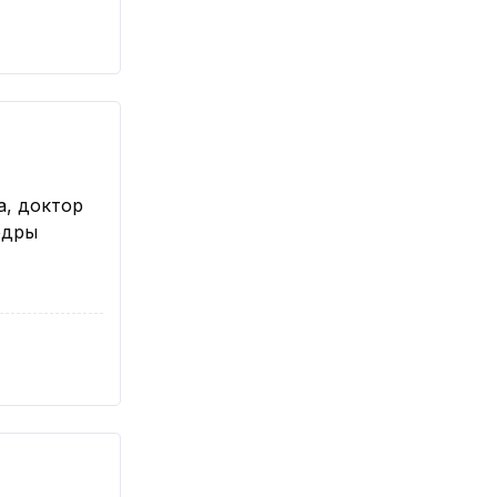
а, доктор
едры