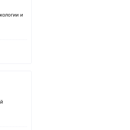
кологии и
ой