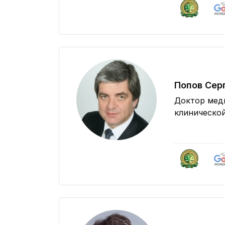
Попов Сер
Доктор мед
клиническо