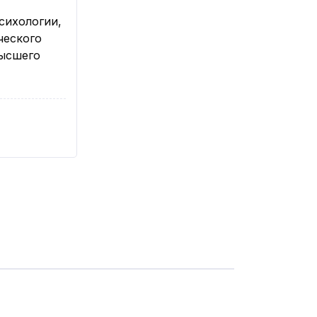
сихологии,
ческого
высшего