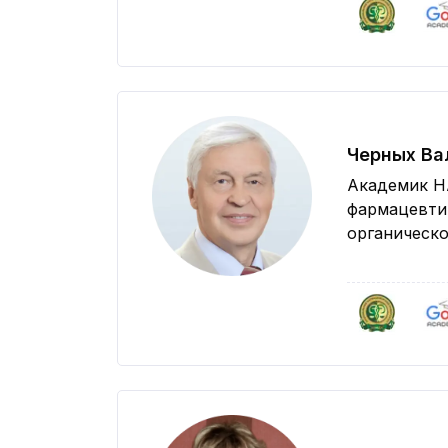
Черных Ва
Академик НА
фармацевтич
органическ