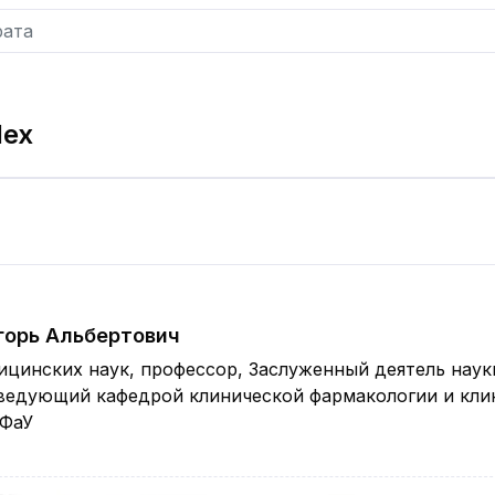
dex
горь Альбертович
цинских наук, профессор, Заслуженный деятель наук
аведующий кафедрой клинической фармакологии и кли
ФаУ