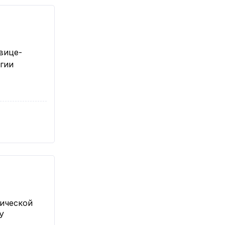
вице-
гии
ической
У