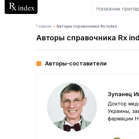
Главная
Авторы справочника Rx index
Авторы справочника Rx in
Авторы-составители
Зупанец И
Доктор меди
Украины, з
фармации Н