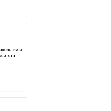
акологии и
рситета