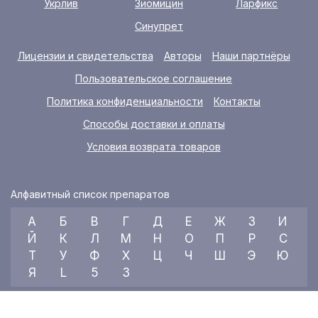
Укрлив
Зиомицин
Ларфикс
Синупрет
Лицензии и свидетельства
Авторы
Наши партнёры
Пользовательское соглашение
Политика конфиденциальности
Контакты
Способы доставки и оплаты
Условия возврата товаров
Алфавитный список препаратов
А
Б
В
Г
Д
Е
Ж
З
И
Й
К
Л
М
Н
О
П
Р
С
Т
У
Ф
Х
Ц
Ч
Ш
Э
Ю
Я
L
5
3
© 2026 RX index, ООО «УКРАИНСКИЙ МЕДИЦИНСКИЙ ВЕСТНИК»