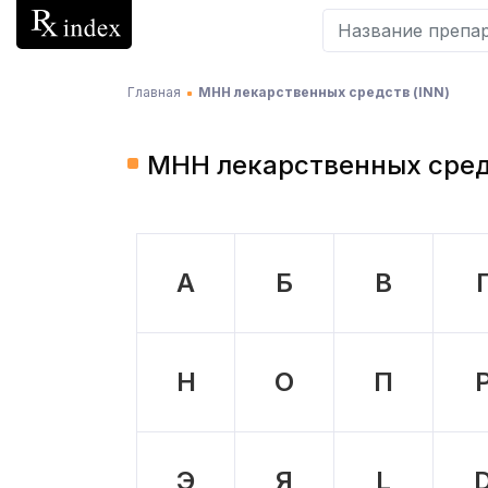
Главная
МНН лекарственных средств (INN)
МНН лекарственных средс
А
Б
В
Н
О
П
Э
Я
L