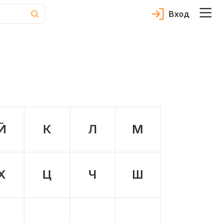
Вход
Й
К
Л
М
Х
Ц
Ч
Ш