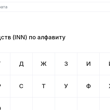
тв (INN) по алфавиту
Г
Д
Ж
З
И
Р
С
Т
У
Ф
D