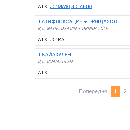
АТХ
:
J01MA16
S01AE06
ГАТИФЛОКСАЦИН + ОРНІДАЗОЛ
Rp.:
GATIFLOXACIN + ORNIDAZOLE
АТХ
:
J01RA
ГВАЙАЗУЛЕН
Rp.:
GUAIAZULEN
АТХ
:
-
Попередня
1
2