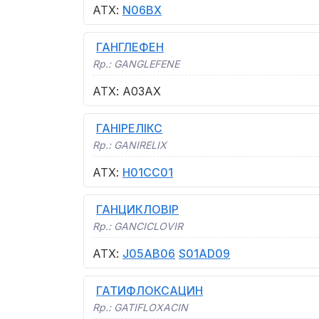
АТХ
:
N06BX
ГАНГЛЕФЕН
Rp.:
GANGLEFENE
АТХ
:
A03AX
ГАНІРЕЛІКС
Rp.:
GANIRELIX
АТХ
:
H01CC01
ГАНЦИКЛОВІР
Rp.:
GANCICLOVIR
АТХ
:
J05AB06
S01AD09
ГАТИФЛОКСАЦИН
Rp.:
GATIFLOXACIN