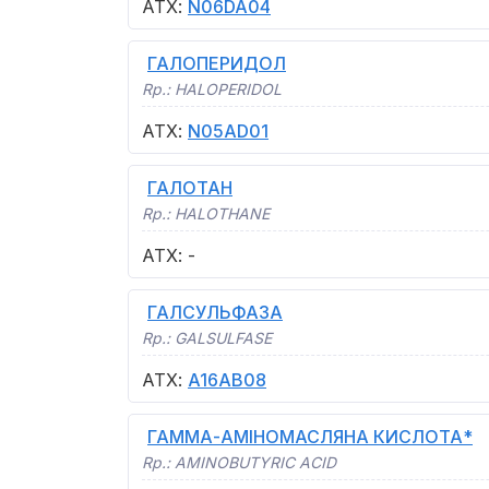
АТХ
:
N06DA04
ГАЛОПЕРИДОЛ
Rp.:
HALOPERIDOL
АТХ
:
N05AD01
ГАЛОТАН
Rp.:
HALOTHANE
АТХ
:
-
ГАЛСУЛЬФАЗА
Rp.:
GALSULFASE
АТХ
:
A16AB08
ГАММА-АМІНОМАСЛЯНА КИСЛОТА*
Rp.:
AMINOBUTYRIC ACID