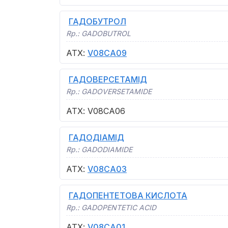
ГАДОБУТРОЛ
Rp.:
GADOBUTROL
АТХ
:
V08CA09
ГАДОВЕРСЕТАМІД
Rp.:
GADOVERSETAMIDE
АТХ
:
V08CA06
ГАДОДІАМІД
Rp.:
GADODIAMIDE
АТХ
:
V08CA03
ГАДОПЕНТЕТОВА КИСЛОТА
Rp.:
GADOPENTETIC ACID
АТХ
:
V08CA01