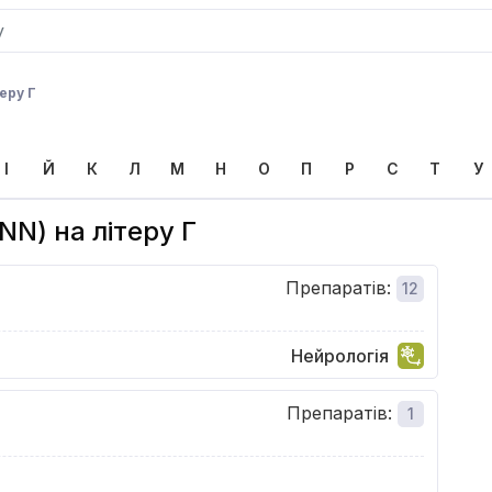
еру Г
І
Й
К
Л
М
Н
О
П
Р
С
Т
У
NN) на літеру Г
Препаратів
:
12
Нейрологія
Препаратів
:
1