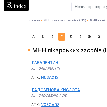
Головна
МНН лікарських засобів (INN)
МНН на літ
А
Б
В
Г
Д
Е
Ж
З
МНН лікарських засобів (I
ГАБАПЕНТИН
Rp.:
GABAPENTIN
АТХ
:
N03AX12
ГАДОБЕНОВА КИСЛОТА
Rp.:
GADOBENIC ACID
АТХ
:
V08CA08