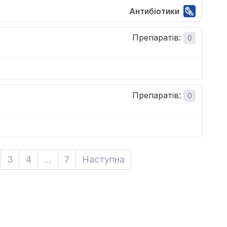
Антибіотики
Препаратів
:
0
Препаратів
:
0
3
4
...
7
Наступна
Next