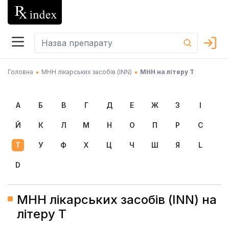
Головна
МНН лікарських засобів (INN)
МНН на літеру Т
А
Б
В
Г
Д
Е
Ж
З
І
Й
К
Л
М
Н
О
П
Р
С
Т
У
Ф
Х
Ц
Ч
Ш
Я
L
D
МНН лікарських засобів (INN) на
літеру Т