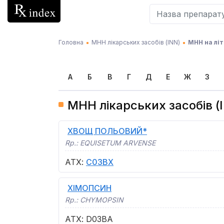
Головна
МНН лікарських засобів (INN)
МНН на літ
А
Б
В
Г
Д
Е
Ж
З
МНН лікарських засобів (I
ХВОЩ ПОЛЬОВИЙ*
Rp.:
EQUISETUM ARVENSE
АТХ
:
C03BX
ХІМОПСИН
Rp.:
CHYMOPSIN
АТХ
:
D03BA