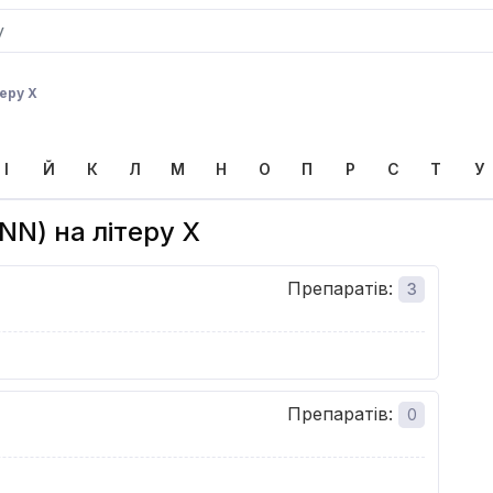
еру Х
І
Й
К
Л
М
Н
О
П
Р
С
Т
У
NN) на літеру Х
Препаратів
:
3
Препаратів
:
0