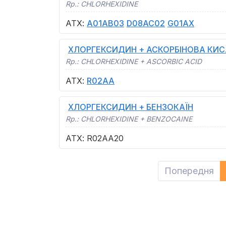
Rp.:
CHLORHEXIDINE
АТХ
:
A01AB03
D08AC02
G01AX
ХЛОРГЕКСИДИН + АСКОРБІНОВА КИ
Rp.:
CHLORHEXIDINE + ASCORBIC ACID
АТХ
:
R02AA
ХЛОРГЕКСИДИН + БЕНЗОКАЇН
Rp.:
CHLORHEXIDINE + BENZOCAINE
АТХ
:
R02AA20
Попередня