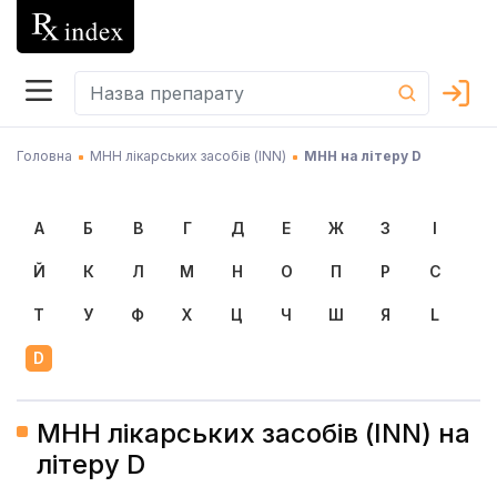
Головна
МНН лікарських засобів (INN)
МНН на літеру D
А
Б
В
Г
Д
Е
Ж
З
І
Й
К
Л
М
Н
О
П
Р
С
Т
У
Ф
Х
Ц
Ч
Ш
Я
L
D
МНН лікарських засобів (INN) на
літеру D