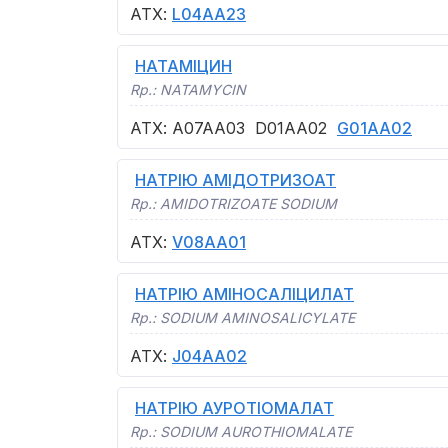
АТХ
:
L04AA23
НАТАМІЦИН
Rp.:
NATAMYCIN
АТХ
:
A07AA03
D01AA02
G01AA02
НАТРІЮ АМІДОТРИЗОАТ
Rp.:
AMIDOTRIZOATE SODIUM
АТХ
:
V08AA01
НАТРІЮ АМІНОСАЛІЦИЛАТ
Rp.:
SODIUM AMINOSALICYLATE
АТХ
:
J04AA02
НАТРІЮ АУРОТІОМАЛАТ
Rp.:
SODIUM AUROTHIOMALATE