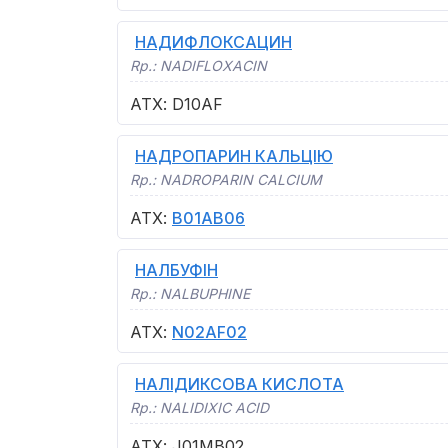
НАДИФЛОКСАЦИН
Rp.:
NADIFLOXACIN
АТХ
:
D10AF
НАДРОПАРИН КАЛЬЦІЮ
Rp.:
NADROPARIN CALCIUM
АТХ
:
B01AB06
НАЛБУФІН
Rp.:
NALBUPHINE
АТХ
:
N02AF02
НАЛІДИКСОВА КИСЛОТА
Rp.:
NALIDIXIC ACID
АТХ
:
J01MB02