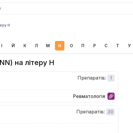
еру Н
І
Й
К
Л
М
Н
О
П
Р
С
Т
У
NN) на літеру Н
Препаратів
:
1
Ревматологія
Препаратів
:
20