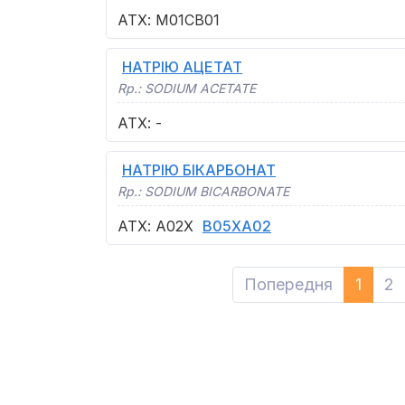
АТХ
:
M01CB01
НАТРІЮ АЦЕТАТ
Rp.:
SODIUM ACETATE
АТХ
:
-
НАТРІЮ БІКАРБОНАТ
Rp.:
SODIUM BICARBONATE
АТХ
:
A02X
B05XA02
Попередня
1
2