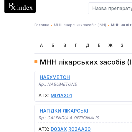
Головна
МНН лікарських засобів (INN)
МНН на літ
А
Б
В
Г
Д
Е
Ж
З
МНН лікарських засобів (I
НАБУМЕТОН
Rp.:
NABUMETONE
АТХ
:
M01AX01
НАГІДКИ ЛІКАРСЬКІ
Rp.:
CALENDULA OFFICINALIS
АТХ
:
D03AX
R02AA20