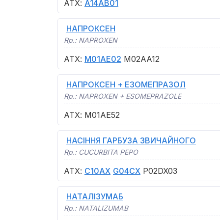
АТХ
:
A14AB01
НАПРОКСЕН
Rp.:
NAPROXEN
АТХ
:
M01AE02
M02AA12
НАПРОКСЕН + ЕЗОМЕПРАЗОЛ
Rp.:
NAPROXEN + ESOMEPRAZOLE
АТХ
:
M01AE52
НАСІННЯ ГАРБУЗА ЗВИЧАЙНОГО
Rp.:
CUCURBITA PEPO
АТХ
:
C10AX
G04CX
P02DX03
НАТАЛІЗУМАБ
Rp.:
NATALIZUMAB