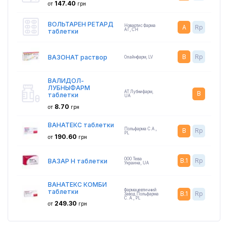
147.40
от
грн
ВОЛЬТАРЕН РЕТАРД
Новартис Фарма
A
Rp
АГ
,
CH
таблетки
B
Rp
ВАЗОНАТ раствор
Олайнфарм
,
LV
ВАЛИДОЛ-
ЛУБНЫФАРМ
АТ Лубнифарм
,
B
таблетки
UA
8.70
от
грн
ВАНАТЕКС таблетки
Польфарма С.А.
,
B
Rp
PL
190.60
от
грн
ООО Тева
B.1
Rp
ВАЗАР Н таблетки
Украина
,
UA
ВАНАТЕКС КОМБИ
Фармацевтичний
таблетки
B.1
Rp
Завод Польфарма
С. А.
,
PL
249.30
от
грн