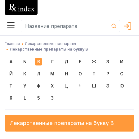
Главная
Лекарственные препараты
Лекарственные препараты на букву В
А
Б
В
Г
Д
Е
Ж
З
И
Й
К
Л
М
Н
О
П
Р
С
Т
У
Ф
Х
Ц
Ч
Ш
Э
Ю
Я
L
5
3
Лекарственные препараты на букву
В