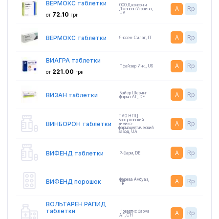
ВЕРМОКС таблетки
ООО Джонсон и
A
Rp
Джонсон Украина
,
UA
72.10
от
грн
A
Rp
ВЕРМОКС таблетки
Янссен-Силаг
,
IT
ВИАГРА таблетки
A
Rp
Пфайзер Инк.
,
US
221.00
от
грн
Байер Шеринг
A
Rp
ВИЗАН таблетки
Фарма АГ
,
DE
ПАО НПЦ
Борщаговский
A
Rp
ВИНБОРОН таблетки
химико-
фармацевтический
завод
,
UA
A
Rp
ВИФЕНД таблетки
Р-Фарм
,
DE
Фарева Амбуаз
,
A
Rp
ВИФЕНД порошок
FR
ВОЛЬТАРЕН РАПИД
таблетки
Новартис Фарма
A
Rp
АГ
,
CH