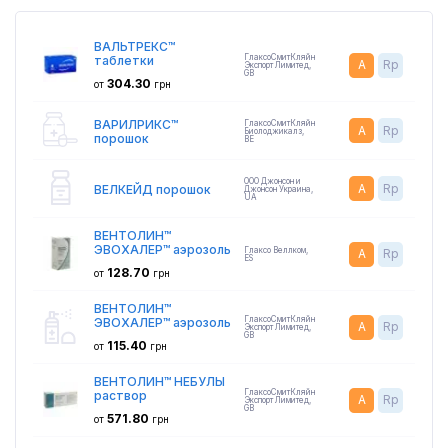
ВАЛЬТРЕКС™
ГлаксоСмитКляйн
таблетки
A
Rp
Экспорт Лимитед
,
GB
304.30
от
грн
ВАРИЛРИКС™
ГлаксоСмитКляйн
A
Rp
Биолоджикалз
,
порошок
BE
ООО Джонсон и
A
Rp
ВЕЛКЕЙД порошок
Джонсон Украина
,
UA
ВЕНТОЛИН™
ЭВОХАЛЕР™ аэрозоль
Глаксо Веллком
,
A
Rp
ES
128.70
от
грн
ВЕНТОЛИН™
ГлаксоСмитКляйн
ЭВОХАЛЕР™ аэрозоль
A
Rp
Экспорт Лимитед
,
GB
115.40
от
грн
ВЕНТОЛИН™ НЕБУЛЫ
ГлаксоСмитКляйн
раствор
A
Rp
Экспорт Лимитед
,
GB
571.80
от
грн