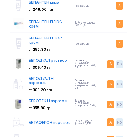
БЕПАНТЕН мазь
A
Грензах
,
DE
248.00
от
грн
БЕПАНТЕН ПЛЮС
Байер Консьюмер
A
Кер АГ
,
CH
крем
БЕПАНТЕН ПЛЮС
крем
A
Грензах
,
DE
252.80
от
грн
БЕРОДУАЛ раствор
Берингер
Ингельхайм
A
Rp
Интернешнл ГмбХ
,
305.40
от
грн
DE
БЕРОДУАЛ Н
Берингер
аэрозоль
Ингельхайм
A
Rp
Интернешнл ГмбХ
,
DE
301.20
от
грн
БЕРОТЕК H аэрозоль
Берингер
Ингельхайм
A
Rp
Интернешнл ГмбХ
,
355.90
от
грн
DE
Байер Шеринг
A
Rp
БЕТАФЕРОН порошок
Фарма АГ
,
DE