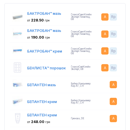
БАКТРОБАН™ мазь
ГлаксоСмитКляйн
A
Rp
Экспорт Лимитед
,
GB
228.50
от
грн
БАКТРОБАН™ мазь
ГлаксоСмитКляйн
A
Rp
Экспорт Лимитед
,
GB
190.00
от
грн
ГлаксоСмитКляйн
A
Rp
БАКТРОБАН™ крем
Экспорт Лимитед
,
GB
ГлаксоСмітКляйн
A
Rp
БЕНЛИСТА™ порошок
Экспорт
,
GB
Байер Консьюмер
A
БЕПАНТЕН мазь
Кер АГ
,
CH
Байер Консьюмер
A
БЕПАНТЕН крем
Кер АГ
,
CH
БЕПАНТЕН крем
A
Грензах
,
DE
248.00
от
грн