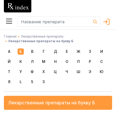
Главная
Лекарственные препараты
Лекарственные препараты на букву Б
А
Б
В
Г
Д
Е
Ж
З
И
Й
К
Л
М
Н
О
П
Р
С
Т
У
Ф
Х
Ц
Ч
Ш
Э
Ю
Я
L
5
3
Лекарственные препараты на букву
Б