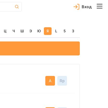
Вход
Ц
Ч
Ш
Э
Ю
Я
L
5
3
A
Rp