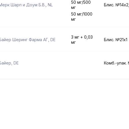
50 мг/500
Мерк Шарп и Доум Б.В.
,
NL
Блис. №14x2
мг
50 мг/1000
мг
3 мг + 0,03
Байер Шеринг Фарма АГ
,
DE
Блис. №21x1
мг
Байер
,
DE
Комб.-упак.