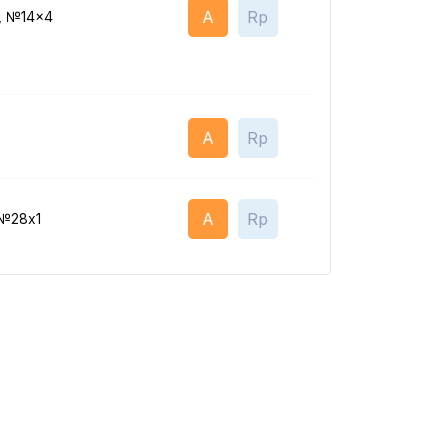
A
Rp
, №14x4
A
Rp
A
Rp
 №28x1