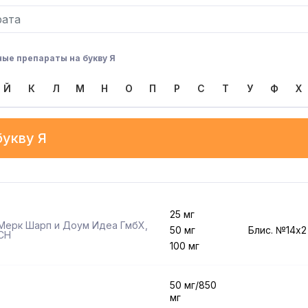
ые препараты на букву Я
Й
К
Л
М
Н
О
П
Р
С
Т
У
Ф
Х
букву
Я
25 мг
Мерк Шарп и Доум Идеа ГмбХ
,
50 мг
Блис. №14x2
CH
100 мг
50 мг/850
мг