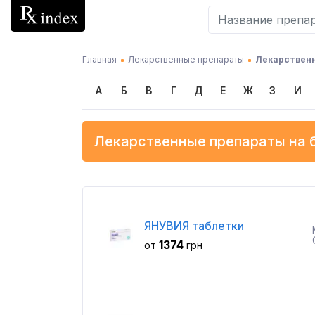
Главная
Лекарственные препараты
Лекарственн
А
Б
В
Г
Д
Е
Ж
З
И
Лекарственные препараты на 
ЯНУВИЯ таблетки
1374
от
грн