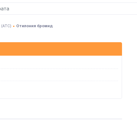
 (АТC)
Отилония бромид