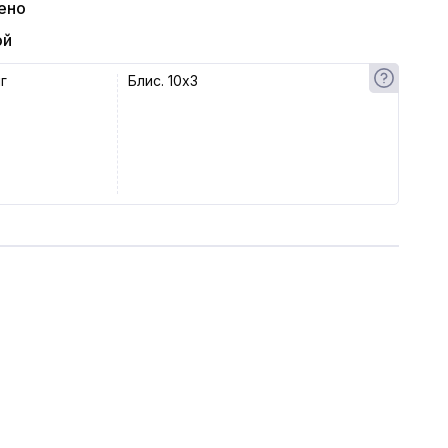
ено
ой
г
Блис. 10x3