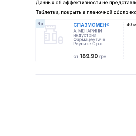
Данных об эффективности не представл
Таблетки, покрытые пленочной оболочк
Rp
СПАЗМОМЕН®
40 м
А. МЕНАРИНИ
индустрии
Фармацеутиче
Риуните С.р.л.
189.90
от
грн