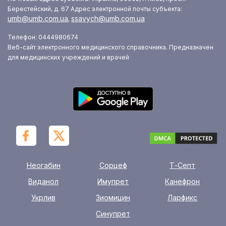
Берестейский, д. 67
Адрес электронной почты субъекта:
umb@umb.com.ua
ssavych@umb.com.ua
,
Телефон: 0444980674
Веб-сайт электронного медицинского справочника. Предназначен
для медицинских учреждений и врачей
Неогабин
Сорцеф
Т-Септ
Виданол
Имупрет
Канефрон
Укрлив
Зиомицин
Ларфикс
Синупрет