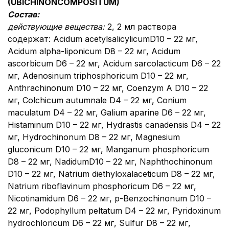
(
UBICHINON
COMPOSITUM
)
Состав:
действующие вещества:
2, 2 мл раствора
содержат: Acidum acetylsalicylicumD10 – 22 мг,
Acidum alpha-liponicum D8 – 22 мг, Acidum
ascorbicum D6 – 22 мг, Acidum sarcolacticum D6 – 22
мг, Adenosinum triphosphoricum D10 – 22 мг,
Anthrachinonum D10 – 22 мг, Coenzym A D10 – 22
мг, Colchicum аutumnale D4 – 22 мг, Conium
maculatum D4 – 22 мг, Galium aparine D6 – 22 мг,
Histaminum D10 – 22 мг, Hydrastis canadensis D4 – 22
мг, Hydrochinonum D8 – 22 мг, Magnesium
gluconicum D10 – 22 мг, Manganum phosphoricum
D8 – 22 мг, NadidumD10 – 22 мг, Naphthochinonum
D10 – 22 мг, Natrium diethyloxalaceticum D8 – 22 мг,
Natrium riboflavinum phosphoricum D6 – 22 мг,
Nicotinamidum D6 – 22 мг, p-Benzochinonum D10 –
22 мг, Podophyllum peltatum D4 – 22 мг, Pyridoxinum
hydrochloricum D6 – 22 мг, Sulfur D8 – 22 мг,