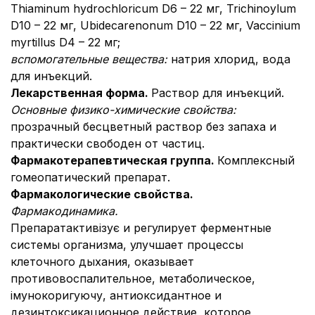
Thiaminum hydrochloricum D6 – 22 мг, Trichinoylum
D10 – 22 мг, Ubidecarenonum D10 – 22 мг, Vaccinium
myrtillus D4 – 22 мг;
вспомогательные вещества:
натрия хлорид, вода
для инъекций.
Лекарственная форма.
Раствор для инъекций.
Основные физико-химические свойства:
прозрачный бесцветный раствор без запаха и
практически свободен от частиц.
Фармакотерапевтическая группа.
Комплексный
гомеопатический препарат.
Фармакологические свойства.
Фармакодинамика.
Препаратактивізує и регулирует ферментные
системы организма, улучшает процессы
клеточного дыхания, оказывает
противовоспалительное, метаболическое,
імунокоригуючу, антиоксидантное и
дезинтоксикационное действие, которое