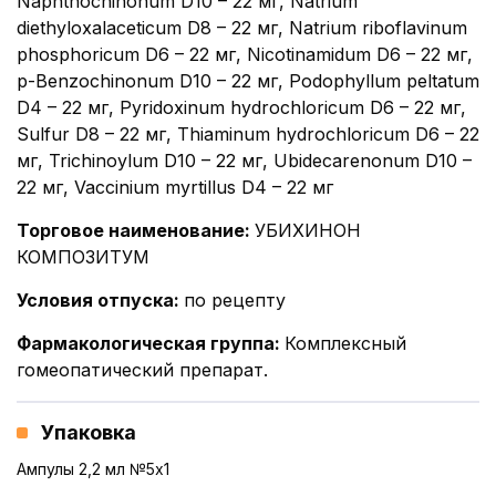
Naphthochinonum D10 – 22 мг, Natrium
diethyloxalaceticum D8 – 22 мг, Natrium riboflavinum
phosphoricum D6 – 22 мг, Nicotinamidum D6 – 22 мг,
p-Benzochinonum D10 – 22 мг, Podophyllum peltatum
D4 – 22 мг, Pyridoxinum hydrochloricum D6 – 22 мг,
Sulfur D8 – 22 мг, Thiaminum hydrochloricum D6 – 22
мг, Trichinoylum D10 – 22 мг, Ubidecarenonum D10 –
22 мг, Vaccinium myrtillus D4 – 22 мг
Торговое наименование
:
УБИХИНОН
КОМПОЗИТУМ
Условия отпуска
:
по рецепту
Фармакологическая группа
:
Комплексный
гомеопатический препарат.
Упаковка
Ампулы 2,2 мл №5x1