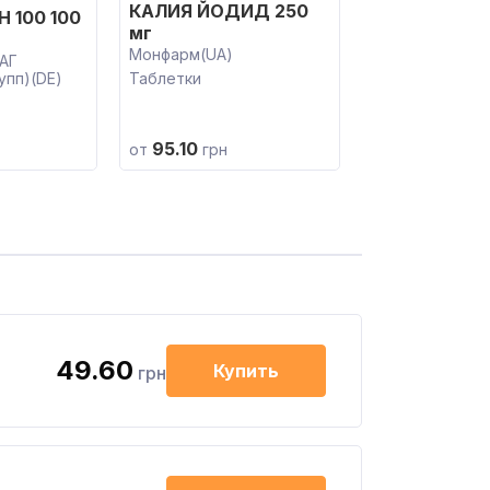
КАЛИЯ ЙОДИД 250
 100 100
мг
Монфарм(UA)
АГ
упп)(DE)
Таблетки
95.10
от
грн
49.60
Купить
грн