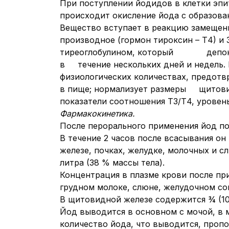
При поступлении йодидов в клетки эп
происходит окисление йода с образова
Вещество вступает в реакцию замещения
производное (гормон тироксин – Т4) и
тиреоглобулином, который депонируе
в течение нескольких дней и недел
физиологических количествах, пред
в пище; нормализует размеры щитовид
показатели соотношения Т3/Т4, уровен
Фармакокинетика.
После перорального применения йод по
В течение 2 часов после всасывани
железе, почках, желудке, молочных и
литра (38 % массы тела).
Концентрация в плазме крови после пр
грудном молоке, слюне, желудочном со
В щитовидной железе содержится ¾ (10-
Йод выводится в основном с мочой, 
количество йода, что выводится, пр