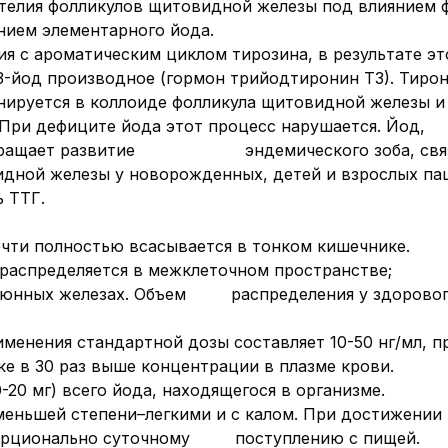
ителия фолликулов щитовидной железы под влиянием
нием элементарного йода.
 с ароматическим циклом тирозина, в результате это
 3-йод производное (гормон трийодтиронин Т3). Тиро
тся в коллоиде фолликула щитовидной железы и с
ь. При дефиците йода этот процесс нарушается.
отвращает развитие эндемического зоба, связан
ной железы у новорожденных, детей и взрослых паци
ь ТТГ.
чти полностью всасывается в тонком кишечнике.
я он распределяется в межклеточном пространст
 слюнных железах. Объем распределения у здорового
именения стандартной дозы составляет 10-50 нг/мл, 
ке в 30 раз выше концентрации в плазме крови.
20 мг) всего йода, находящегося в организме.
в меньшей степени–легкими и с калом. При достиж
опорционально суточному поступлению с пищей.