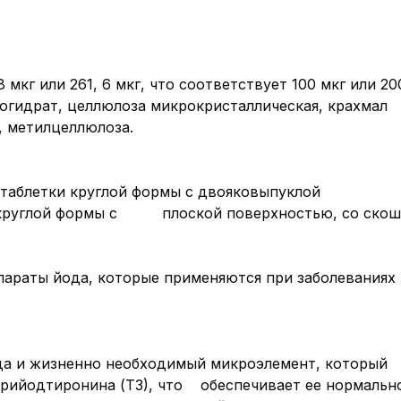
8 мкг или 261, 6 мкг, что соответствует 100 мкг или 
ногидрат, целлюлоза микрокристаллическая, крахма
, метилцеллюлоза.
таблетки круглой формы с двояковыпуклой пове
ки круглой формы с плоской поверхностью, со скоше
параты йода, которые применяются при заболевания
ода и жизненно необходимый микроэлемент, который
трийодтиронина (Т3), что обеспечивает ее нормальн