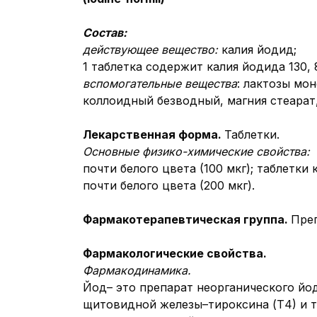
Состав:
действующее вещество
:
калия йодид;
1 таблетка содержит калия йодида 130, 
вспомогательные вещества
: лактозы мо
коллоидный безводный, магния стеарат
Лекарственная форма.
Таблетки.
Основные физико-химические свойства:
почти белого цвета (100 мкг); таблет
почти белого цвета (200 мкг).
Фармакотерапевтическая группа.
Пре
Фармакологические свойства.
Фармакодинамика.
Йод– это препарат неорганического й
щитовидной железы–тироксина (Т4) и 