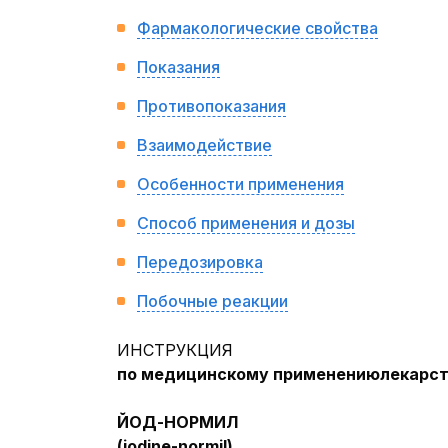
Фармакологические свойства
Показания
Противопоказания
Взаимодействие
Особенности применения
Способ применения и дозы
Передозировка
Побочные реакции
ИНСТРУКЦИЯ
по медицинскому применению
лекарст
ЙОД-НОРМИЛ
(
iodine
-
normil
)