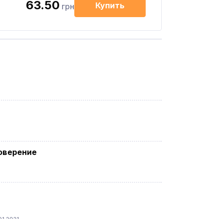
63.50
Купить
грн
оверение