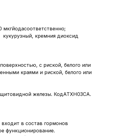
200 мкгйодасоответственно;
л кукурузный, кремния диоксид
рхностью, с риской, белого или
нными краями и риской, белого или
х щитовидной железы. КодATХH03CA.
 входит в состав гормонов
ое функционирование.