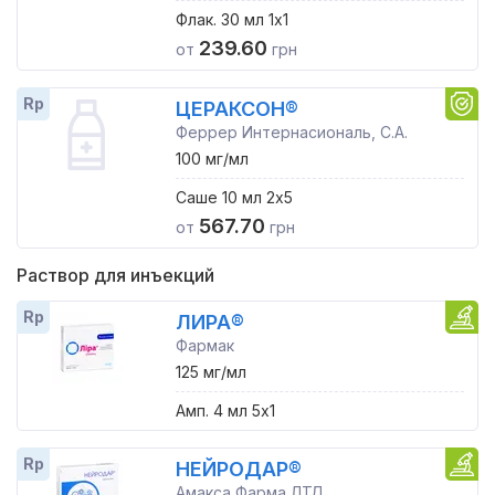
Флак. 30 мл 1x1
239.60
от
грн
Rp
ЦЕРАКСОН®
Феррер Интернасиональ, С.А.
100 мг/мл
Саше 10 мл 2x5
567.70
от
грн
Раствор для инъекций
Rp
ЛИРА®
Фармак
125 мг/мл
Амп. 4 мл 5x1
Rp
НЕЙРОДАР®
Амакса Фарма ЛТД