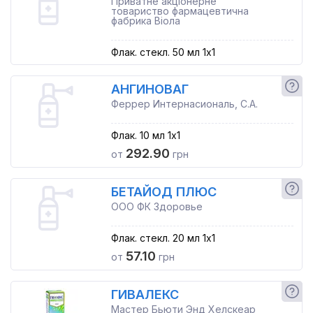
Приватне акціонерне
товариство фармацевтична
фабрика Віола
Флак. стекл. 50 мл 1x1
АНГИНОВАГ
Феррер Интернасиональ, С.А.
Флак. 10 мл 1x1
292.90
от
грн
БЕТАЙОД ПЛЮС
ООО ФК Здоровье
Флак. стекл. 20 мл 1x1
57.10
от
грн
ГИВАЛЕКС
Мастер Бьюти Энд Хелскеар