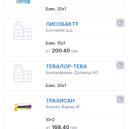
Блис. 20x1
ЛИСОБАКТ®
Босналек д.д.
Блис. 10x1
200.40
от
грн
ТЕВАЛОР-ТЕВА
Балканфарма-Дупница АО
Блис. 20x1
ТРАХИСАН
Альпен Фарма АГ
10x2
168.40
от
грн